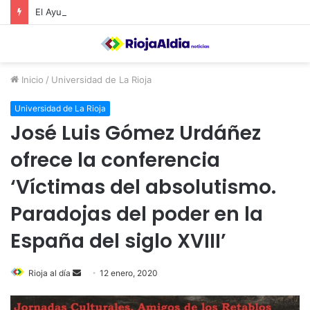
El Ayuntamiento de Calahorra convoca subvenciones para la adquisión de medidores de CO2
Inicio
/
Universidad de La Rioja
Universidad de La Rioja
José Luis Gómez Urdáñez
ofrece la conferencia
‘Víctimas del absolutismo.
Paradojas del poder en la
España del siglo XVIII’
Rioja al día
S
12 enero, 2020
e
n