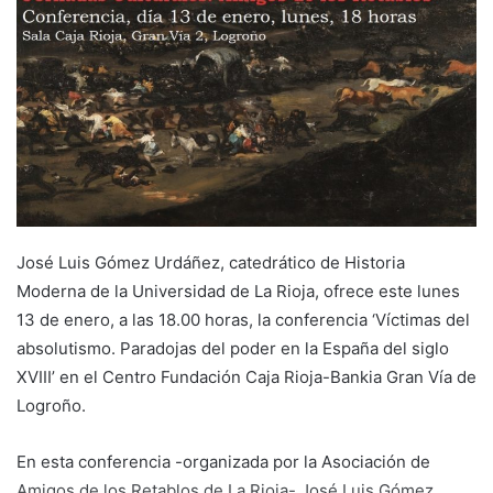
d
a
n
e
m
a
i
l
José Luis Gómez Urdáñez, catedrático de Historia
Moderna de la Universidad de La Rioja, ofrece este lunes
13 de enero, a las 18.00 horas, la conferencia ‘Víctimas del
absolutismo. Paradojas del poder en la España del siglo
XVIII’ en el Centro Fundación Caja Rioja-Bankia Gran Vía de
Logroño.
En esta conferencia -organizada por la Asociación de
Amigos de los Retablos de La Rioja- José Luis Gómez