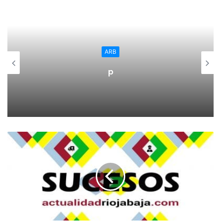
extrema crueldad”.
“Macanaz, Gándara, Ensenada, Olavide, Floridablanca,
Urquijo, Cabarrús o Jovellanos nacieron en familias
ARB
humildes, a veces de hidalgos pobres, y llegaron a
p
ministros del rey. En su mejor momento gozaron de la más
alta protección, pero su carrera su truncó en cuanto
rebasaron los límites y acabaron en la cárcel o en el
destierro. Arrastraron en su caída a sus protegidos, con
los que se cebó todavía más la infamia política: el operista
Nicoló Setaro, el erudito José Luis Velázquez, el profesor
Ramón de Salas, etc. Formaban en uno de los dos partidos
que ya anunció Feijoo, el partido de las reformas. Pero el
otro partido, el de los grandes siempre en la sombra, era
muy poderoso y acabó con ellos. Son algunas de las
Víctimas del absolutismo y de sus variados instrumentos,
desde la real gana -siempre el rey dando o quitando- al