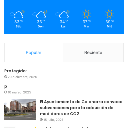
k
a
m
33
33
34
37
39
℃
℃
℃
℃
℃
Sáb
Dom
Lun
Mar
Mié
Popular
Reciente
Protegido:
29 diciembre, 2025
p
10 marzo, 2025
El Ayuntamiento de Calahorra convoca
subvenciones para la adquisión de
medidores de CO2
15 julio, 2021