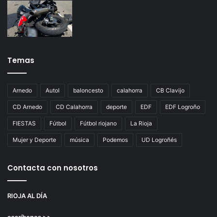
Temas
Arnedo
Autol
baloncesto
calahorra
CB Clavijo
CD Arnedo
CD Calahorra
deporte
EDF
EDF Logroño
FIESTAS
Fútbol
Fútbol riojano
La Rioja
Mujer y Deporte
música
Podemos
UD Logroñés
Contacta con nosotros
RIOJA AL DÍA