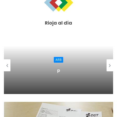
Rioja al día
ARB
p