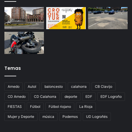
Temas
Arnedo
Autol
baloncesto
calahorra
CB Clavijo
CD Arnedo
CD Calahorra
deporte
EDF
EDF Logroño
FIESTAS
Fútbol
Fútbol riojano
La Rioja
Mujer y Deporte
música
Podemos
UD Logroñés