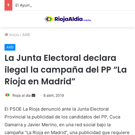
El Ayuntamiento de Calahorra convoca subvenciones para la adquisión de medidores de CO2
Inicio
/
ARB
ARB
La Junta Electoral declara
ilegal la campaña del PP “La
Rioja en Madrid”
Rioja al día
S
8 abril, 2019
e
El PSOE La Rioja denunció ante la Junta Electoral
n
Provincial la publicidad de los candidatos del PP, Cuca
d
Gamarra y Javier Merino, en una red social bajo la
a
n
campaña “La Rioja en Madrid”, una publicidad que requiere