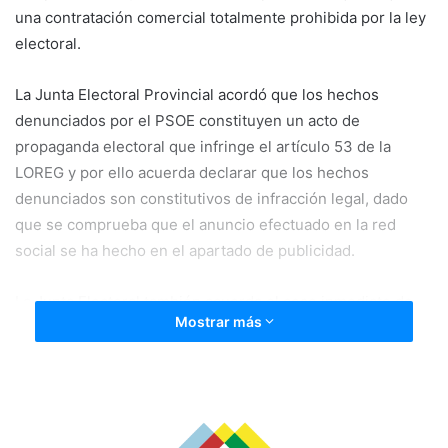
e
una contratación comercial totalmente prohibida por la ley
m
electoral.
a
i
La Junta Electoral Provincial acordó que los hechos
l
denunciados por el PSOE constituyen un acto de
propaganda electoral que infringe el artículo 53 de la
LOREG y por ello acuerda declarar que los hechos
denunciados son constitutivos de infracción legal, dado
que se comprueba que el anuncio efectuado en la red
social se ha hecho en el apartado de publicidad.
La Junta Electoral también acuerda el cese inmediato de
Mostrar más
las actuaciones constitutivas de la infracción legal.