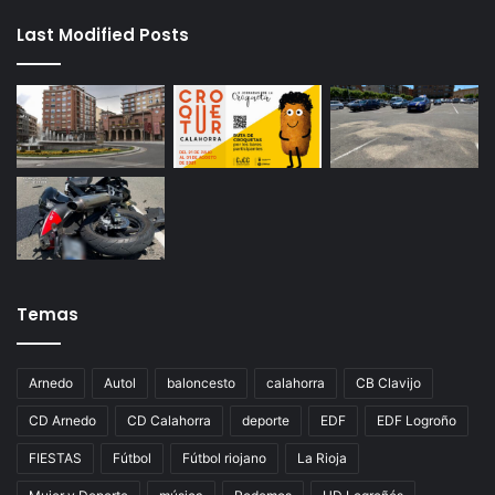
Last Modified Posts
Temas
Arnedo
Autol
baloncesto
calahorra
CB Clavijo
CD Arnedo
CD Calahorra
deporte
EDF
EDF Logroño
FIESTAS
Fútbol
Fútbol riojano
La Rioja