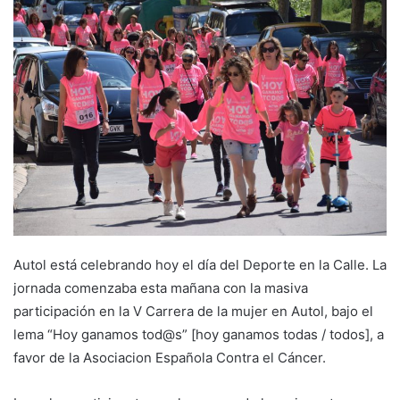
n
d
a
n
e
m
a
i
l
Autol está celebrando hoy el día del Deporte en la Calle. La
jornada comenzaba esta mañana con la masiva
participación en la V Carrera de la mujer en Autol, bajo el
lema “Hoy ganamos tod@s” [hoy ganamos todas / todos], a
favor de la Asociacion Española Contra el Cáncer.