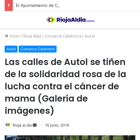
El Ayuntamiento de Calahorra convoca subvenciones para la adquisión de medidores de CO2
Inicio
/
Rioja Baja
/
Comarca Calahorra
/
Autol
Autol
Comarca Calahorra
Las calles de Autol se tiñen
de la solidaridad rosa de la
lucha contra el cáncer de
mama (Galería de
imágenes)
Rioja al día
S
16 junio, 2019
e