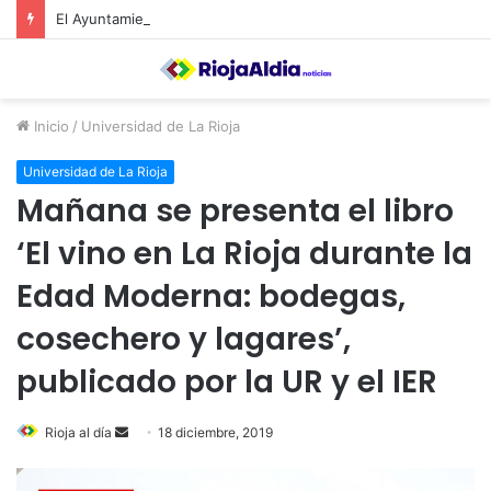
El Ayuntamiento de Calahorra convoca subvenciones para la adquisión de medidores de CO2
Inicio
/
Universidad de La Rioja
Universidad de La Rioja
Mañana se presenta el libro
‘El vino en La Rioja durante la
Edad Moderna: bodegas,
cosechero y lagares’,
publicado por la UR y el IER
Rioja al día
S
18 diciembre, 2019
e
n