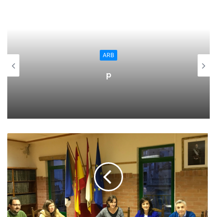
En la Edad Moderna, sin embargo, la concentración del
viñedo en los mejores espacios para su cultivo dio lugar a
la aparición de comarcas especializadas en el comercio del
vino
ARB
El vino de Rioja se convirtió en un producto atractivo para
p
invertir cuando la pacificación del territorio favorezca el
incremento de los intercambios y la exportación de lana
pierda rentabilidad.
Su comercio tuvo que afrontar obstáculos como el mal
estado de los caminos, aunque contó con la ventaja de
estar bien conectado con las rutas que comunicaban
Castilla con Vitoria y los puertos vascos. Este fue uno de
sus mercados principales y uno de los más disputados. El
vino de La Rioja castellana tuvo que competir con el de La
Rioja alavesa y el navarro.