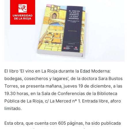
d
a
n
e
m
a
i
l
El libro ‘El vino en La Rioja durante la Edad Moderna:
bodegas, cosecheros y lagares’, de la doctora Sara Bustos
Torres, se presenta mañana, jueves 19 de diciembre, a las
19.30 horas, en la Sala de Conferencias de la Biblioteca
Pública de La Rioja, c/ La Merced nº 1. Entrada libre, aforo
limitado.
Esta obra, que cuenta con 605 páginas, ha sido publicada