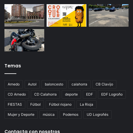
Temas
Arnedo
Autol
baloncesto
calahorra
CB Clavijo
CD Arnedo
CD Calahorra
deporte
EDF
EDF Logroño
FIESTAS
Fútbol
Fútbol riojano
La Rioja
Mujer y Deporte
música
Podemos
UD Logroñés
Contacta con nosotros