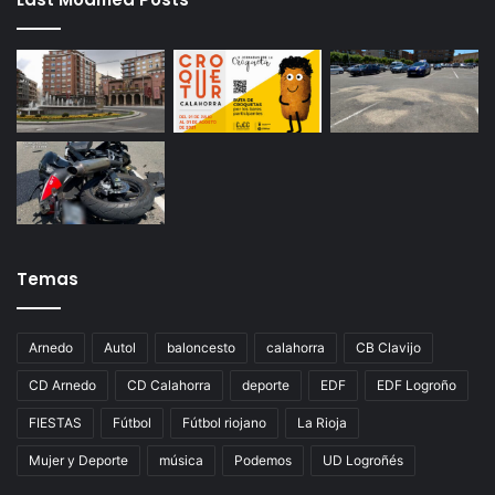
Temas
Arnedo
Autol
baloncesto
calahorra
CB Clavijo
CD Arnedo
CD Calahorra
deporte
EDF
EDF Logroño
FIESTAS
Fútbol
Fútbol riojano
La Rioja
Mujer y Deporte
música
Podemos
UD Logroñés