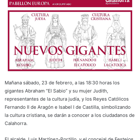
a
n
e
m
a
i
l
Mañana sábado, 23 de febrero, a las 18:30 horas los
gigantes Abraham “El Sabio” y su mujer Judith,
representantes de la cultura judía, y los Reyes Católicos
Fernando II de Aragón e Isabel I de Castilla, simbolizando
la cultura cristiana, se darán a conocer a los ciudadanos de
Calahorra.
El alcalde, Luis Martínez-Portillo, y el concejal de Festejos,