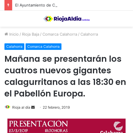
El Ayuntamiento de Calahorra convoca subvenciones para la adquisión de medidores de CO2
Inicio
/
Rioja Baja
/
Comarca Calahorra
/
Calahorra
Calahorra
Comarca Calahorra
Mañana se presentarán los
cuatros nuevos gigantes
calagurritanos a las 18:30 en
el Pabellón Europa.
Rioja al día
S
22 febrero, 2019
e
n
d