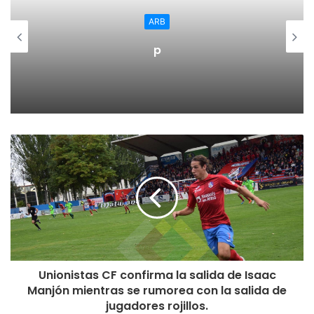
Sábado, 2 de febrero
ARB
16:30 CP Calasancio- CD Náxara
p
Domingo, 3 de febrero
16:15 CD Agoncillo- Haro Deportivo
16:15 CD Anguiano- Rápid de Murillo
17:00 La Calzada- CA Vianés
17:00 SD Logroñés- CD Alberite
BALONCESTO
LF2
Domingo, 3 de febrero
12:00 Campus Promete- Magestias contra violencia de
Género
Unionistas CF confirma la salida de Isaac
Primera división femenina
Manjón mientras se rumorea con la salida de
Sábado, 2 de febrero
jugadores rojillos.