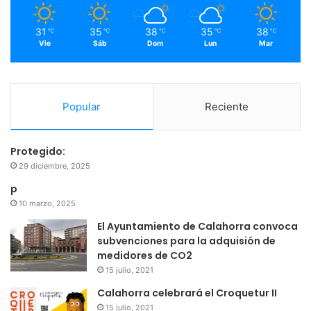
m
31
35
38
35
38
℃
℃
℃
℃
℃
Vie
Sáb
Dom
Lun
Mar
Popular
Reciente
Protegido:
29 diciembre, 2025
p
10 marzo, 2025
El Ayuntamiento de Calahorra convoca
subvenciones para la adquisión de
medidores de CO2
15 julio, 2021
Calahorra celebrará el Croquetur II
15 julio, 2021