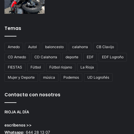
Temas
Arnedo
Autol
baloncesto
calahorra
CB Clavijo
CD Arnedo
CD Calahorra
deporte
EDF
EDF Logroño
FIESTAS
Fútbol
Fútbol riojano
La Rioja
Mujer y Deporte
música
Podemos
UD Logroñés
Contacta con nosotros
RIOJA AL DÍA
escríbenos >>
Whatsapp
: 644 28 13 07