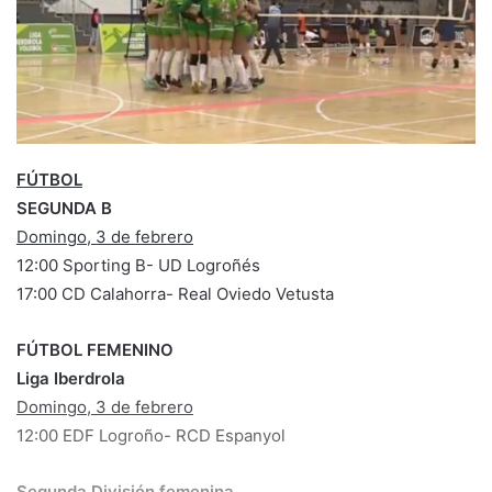
e
m
a
i
l
FÚTBOL
SEGUNDA B
Domingo, 3 de febrero
12:00 Sporting B- UD Logroñés
17:00 CD Calahorra- Real Oviedo Vetusta
FÚTBOL FEMENINO
Liga Iberdrola
Domingo, 3 de febrero
12:00 EDF Logroño- RCD Espanyol
Segunda División femenina