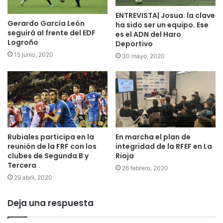
ENTREVISTA| Josua: la clave
Gerardo García León
DIVISIÓN DE HONOR PLATA FEMENINO
ha sido ser un equipo. Ese
seguirá al frente del EDF
es el ADN del Haro
Sábado, 2 de febrero
Logroño
Deportivo
20:00 Lagunak- Sporting Rioja
15 junio, 2020
30 mayo, 2020
VOLEIBOL
SUPERLIGA FEMENINA
Sábado, 26 de enero
18:00 OSACC Haro- Madrid Chamberí
19:00 Minis de Arleuy Vb Logroño- Barça CVB
Rubiales participa en la
En marcha el plan de
reunión de la FRF con los
integridad de la RFEF en La
HOCKEY HIELO
clubes de Segunda B y
Rioja
Tercera
Liga Iberdrola de Hockey Hielo Femenino
26 febrero, 2020
Sábado, 2 de febrero
29 abril, 2020
20:25 Milenio Panthers Logroño- CH Huarte
Deja una respuesta