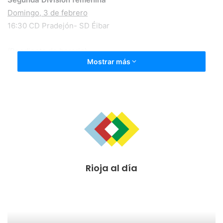
Domingo, 3 de febrero
16:30 CD Pradejón- SD Éibar
(Pendiente de horario)
Mostrar más
Atco. Revellín- CD Oliver “A”
TERCERA DIVISIÓN. EQUIPOS DE LA RIOJA BAJA.
Sábado, 2 de febrero
16:30 CD Pradejón- UD Logroñés “B
18:00 SD Oyonesa- CD Arnedo
18:30 CD Yagüe- CD Alfaro
Domingo, 3 de febrero
Rioja al día
16:00 Atco. River Ebro- CD Varea
16:30 CD Autol- CD Berceo
TERCERA DIVISIÓN. OTROS EQUIPOS