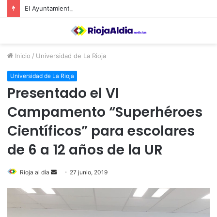
El Ayuntamiento de Calahorra convoca subvenciones para la adquisión de medidores de CO2
Inicio
/
Universidad de La Rioja
Universidad de La Rioja
Presentado el VI
Campamento “Superhéroes
Científicos” para escolares
de 6 a 12 años de la UR
Rioja al día
S
27 junio, 2019
e
n
d