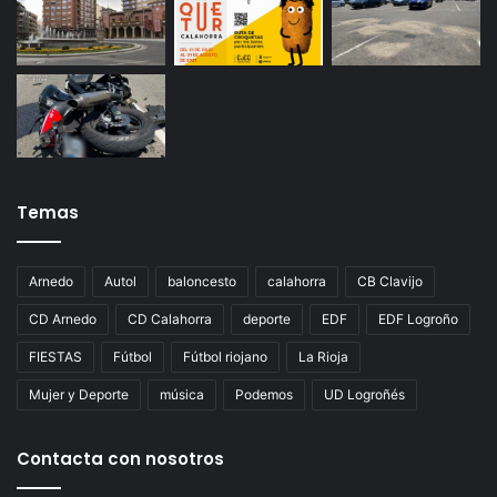
Temas
Arnedo
Autol
baloncesto
calahorra
CB Clavijo
CD Arnedo
CD Calahorra
deporte
EDF
EDF Logroño
FIESTAS
Fútbol
Fútbol riojano
La Rioja
Mujer y Deporte
música
Podemos
UD Logroñés
Contacta con nosotros