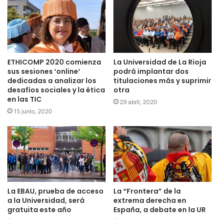
descubrimiento y la práctica de la ciencia buscando
fomentar el talento y la pasión por llegar más lejos.
Esciencia es una empresa start up nacida del ámbito
universitario en el año 2006, fruto de un proyecto de
ETHICOMP 2020 comienza
La Universidad de La Rioja
sus sesiones ‘online’
podrá implantar dos
divulgación denominado ‘El Circo de la Ciencia’. El equipo
dedicadas a analizar los
titulaciones más y suprimir
promotor tiene formación científica y, desde sus inicios,
desafíos sociales y la ética
otra
Esciencia ha buscado nuevas herramientas didácticas para
en las TIC
29 abril, 2020
acercar la Ciencia a todos los públicos de una manera
15 junio, 2020
accesible y atractiva.
La EBAU, prueba de acceso
La “Frontera” de la
a la Universidad, será
extrema derecha en
gratuita este año
España, a debate en la UR