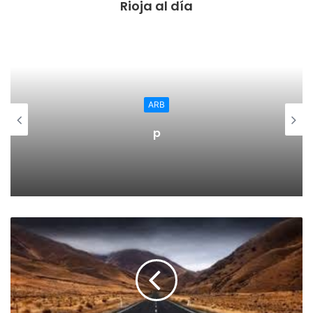
Rioja al día
del día que permita aumentar su autoestima y superarse
cada día.
Esta iniciativa es fruto del convenio firmado por la
Universidad de La Rioja y la empresa Esciencia Eventos
Científicos, y se desarrollará en turnos de lunes a viernes
ARB
durante todo el mes de julio (además de las últimas
p
semanas de los meses de junio y agosto) en las
instalaciones de la Facultad de Ciencia y Tecnología.
El objetivo del Campamento ‘Superhéroes Científicos’ es
ofrecer una experiencia educativa y lúdica en la que el
participante rompa la barrera que lo separa de la Ciencia.
El ‘Momento Eureka!’ es una de las claves de una
experiencia de este tipo y se trata de la satisfacción que se
experimenta al interactuar en primera persona con la
ciencia o al descubrir algo sorprendente de la misma.