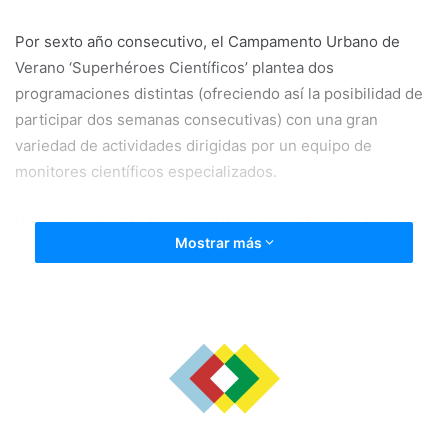
Por sexto año consecutivo, el Campamento Urbano de
Verano ‘Superhéroes Científicos’ plantea dos
programaciones distintas (ofreciendo así la posibilidad de
participar dos semanas consecutivas) con una gran
variedad de actividades dirigidas por un equipo de
monitores científicos especializados.
Una programación llena de talleres científicos en los que
Mostrar más
los escolares descubrirán la Ciencia que se esconde
detrás de superhéroes como Los Vengadores, Thor o Los
4 fantásticos realizando experimentos con chispa.
Además, profundizarán en el origen de sus superhéroes
favoritos y sus universos y, en el taller creativo, fabricarán
artefactos que nos dejen sin habla poniendo a prueba su
imaginación. Una jornada llena de energía que finalizará
con un juego de movimiento relacionado con la temática