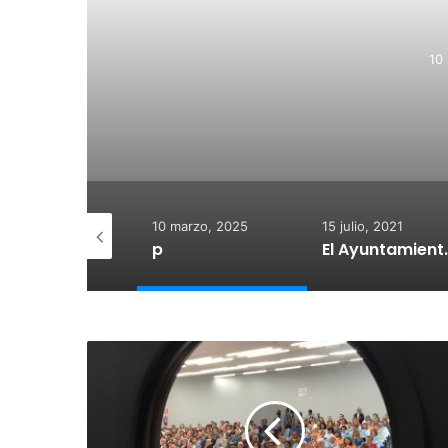
10
 diciembre, 2025
10 marzo, 2025
15 julio, 2021
otegido:
p
El Ayuntamiento de Calahorra co