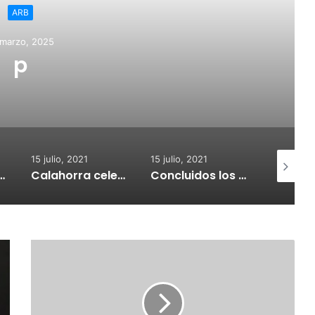
ARB
 marzo, 2025
p
15 julio, 2021
15 julio, 2021
15 julio, 2
nvoca subvenciones para la adquisión de medidores de CO2
Calahorra celebrará el Croquetur II
Concluidos los trabajos de reposición del asfaltado de Calahorra