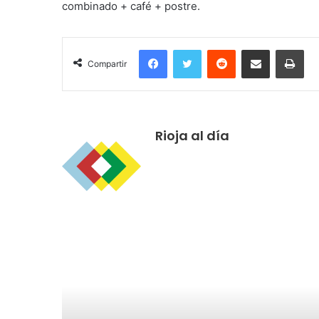
combinado + café + postre.
Facebook
Twitter
Reddit
Compartir por correo electrónico
Imprimir
Compartir
Rioja al día
R