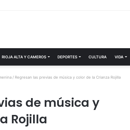
RIOJA ALTA Y CAMEROS
DEPORTES
CULTURA
VIDA
emenina
/
Regresan las previas de música y color de la Crianza Rojilla
vias de música y
a Rojilla