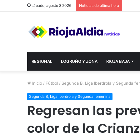
sábado, agosto 8 2026
Noticias de última hora
REGIONAL
LOGROÑO Y ZONA
RIOJA BAJA
Inicio
/
Fútbol
/
Segunda B, Liga Iberdrola y Segunda f
Segunda B, Liga Iberdrola y Segunda femenina
Regresan las pre
color de la Crianz