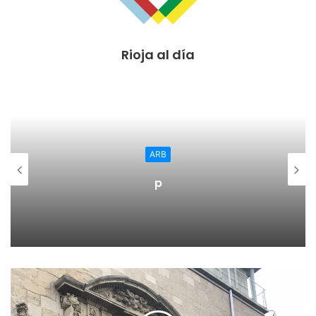
12:00 HORAS. Misa del Patrón y Procesión Ronda de jotas
13:00 HORAS. Charanga La Pacheca por las calles
15:45 HORAS. River Ebro – Mareo (JUVENIL NACIONAL)
Rioja al día
16:30 a 18:00 HORAS. TORO DE SAN MIGUEL. Ganadería
Toropasión
Desencajonamiento de 3 toros
Encierro de toros
18:00 HORAS. DESCANSO
18:00 HORAS. Plaza Gallarza. DEGUSTACIÓN. Setas a la
ARB
plancha. QUINTOS 2001
p
18:45 a 20:30 HORAS. Encierro de toros
Manto y collarón al Toro de San Miguel
20:30 HORAS. Plaza Gallarza. BINGO. Amigos del Toro de
San Miguel
21:00 HORAS. Charanga La Pacheca por las calles
00:00 HORAS. Plaza Gallarza. CONCIERTO con los grupos
CUARENTENA y ASSFACE
03:00 HORAS. Charanga La Pacheca