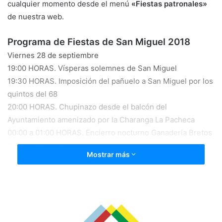
cualquier momento desde el menú
«Fiestas patronales»
de nuestra web.
Programa de Fiestas de San Miguel 2018
Viernes 28 de septiembre
19:00 HORAS. Vísperas solemnes de San Miguel
19:30 HORAS. Imposición del pañuelo a San Miguel por los
quintos del 68
20:00 HORAS. Chupinazo desde el balcón del
Ayuntamiento amenizado por la Charanga La Pacheca
00:00 a 01:00 HORAS. Encierro nocturno Ganadería Bretos
01:00 HORAS. Plaza de la Iglesia. Ginkana a cargo de la
Mostrar más
Peña Juvenil Rinconera
Sábado 29 de septiembre
06:00 HORAS.Aurora de San Miguel
11:30 HORAS. River Ebro – Yagüe (JUVENIL TERRITORIAL)