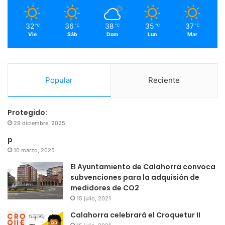
m
32
36
38
35
37
℃
℃
℃
℃
℃
Vie
Sáb
Dom
Lun
Mar
Popular
Reciente
Protegido:
29 diciembre, 2025
p
10 marzo, 2025
El Ayuntamiento de Calahorra convoca
subvenciones para la adquisión de
medidores de CO2
15 julio, 2021
Calahorra celebrará el Croquetur II