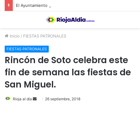
El Ayuntamiento de Calahorra convoca subvenciones para la adquisión de medidores de CO2
Inicio
/
FIESTAS PATRONALES
FIESTAS PATRONALES
Rincón de Soto celebra este
fin de semana las fiestas de
San Miguel.
Rioja al día
S
26 septiembre, 2018
e
n
d
a
n