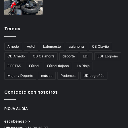
Temas
Arnedo
Autol
baloncesto
calahorra
CB Clavijo
CD Arnedo
CD Calahorra
deporte
EDF
EDF Logroño
FIESTAS
Fútbol
Fútbol riojano
La Rioja
Mujer y Deporte
música
Podemos
UD Logroñés
Contacta con nosotros
RIOJA AL DÍA
escríbenos >>
Whatsapp
: 644 28 13 07