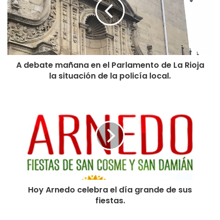
Domingo 30 de septiembre
11:00 HORAS. Frontón.Partidos de pelota. Organiza ERASO
12:00 HORAS. Avenida Príncipe Felipe.Concentración de
coches clásicos
A debate mañana en el Parlamento de La Rioja
12:00 HORAS. Ronda Jotera por las calles
la situación de la policía local.
12:30 HORAS. Avenida de La Rioja. Degustación de
sardinillas a beneficio de AECC a cargo de LOS TIKISMIKIS
13:30 HORAS. Charanga La Pacheca por las calles
14:00 HORAS. Avenida de La Rioja. Gran paellada popular
17:00 a 19:00 HORAS. Encierro de becerras y encierro de
toros.Ganadería Toropasión
17:30 HORAS. Plaza Gallarza.Degustación de jamón con
tomate a cargo de la AMPA
18:00 HORAS. Plaza Gallarza.Sorbete de pera. Gentileza de
Hoy Arnedo celebra el día grande de sus
fiestas.
la D.O.P. Peras de Rincón de Soto y Helados González
19:00 HORAS. Plaza Gallarza. Sorteo de un jamón y una