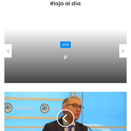
Rioja al día
cualquier signo, dejen paso a las propuestas basadas en el
diálogo y el encuentro a partir de anhelos justos y
solidarios como los Objetivos de Desarrollo Sostenible de
la ONU, que en La Rioja hemos hecho nuestros al
integrarlos en la planificación de nuestra actuación
política”.
ARB
p
Además, les ha pedido paz y bienestar para España y, en
este sentido, ha recordado la celebración del 40
aniversario de la Constitución Española de 1978, que
“alumbró los acuerdos que entonces se fraguaron y que
nos han servido para darnos el mayor periodo de paz y
bienestar de nuestra historia”.
Por último, ha terminado su misiva a los Reyes Magos con
el deseo de que “hagan mágica esta noche, en la que,
como siempre, a ningún niño le faltará un juguete y a