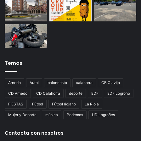
Temas
Arnedo
Autol
baloncesto
calahorra
CB Clavijo
CD Arnedo
CD Calahorra
deporte
EDF
EDF Logroño
FIESTAS
Fútbol
Fútbol riojano
La Rioja
Mujer y Deporte
música
Podemos
UD Logroñés
Contacta con nosotros