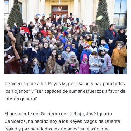
d
a
n
e
m
a
i
l
Ceniceros pide a los Reyes Magos “salud y paz para todos
los riojanos” y “ser capaces de sumar esfuerzos a favor del
interés general”
El presidente del Gobierno de La Rioja, José Ignacio
Ceniceros, ha pedido hoy a los Reyes Magos de Oriente
“salud y paz para todos los riojanos” en el año que