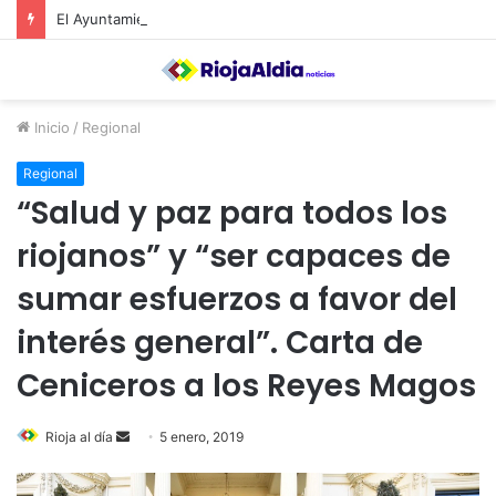
El Ayuntamiento de Calahorra convoca subvenciones para la adquisión de medidores de CO2
Inicio
/
Regional
Regional
“Salud y paz para todos los
riojanos” y “ser capaces de
sumar esfuerzos a favor del
interés general”. Carta de
Ceniceros a los Reyes Magos
Rioja al día
S
5 enero, 2019
e
n