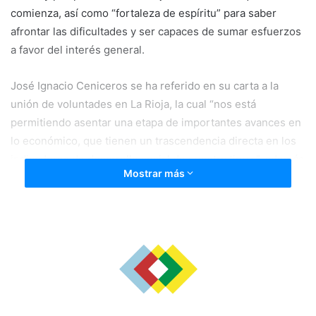
comienza, así como “fortaleza de espíritu” para saber
afrontar las dificultades y ser capaces de sumar esfuerzos
a favor del interés general.
José Ignacio Ceniceros se ha referido en su carta a la
unión de voluntades en La Rioja, la cual “nos está
permitiendo asentar una etapa de importantes avances en
lo económico, que tienen un trascendencia directa en los
indicadores de desarrollo social de nuestra tierra”, además
Mostrar más
de destacar que los riojanos “compartimos una ambición
colectiva para edificar la sociedad riojana del futuro a
partir de bases ancladas en la cohesión, la equidad y la
solidaridad”.
En este sentido, el presidente riojano ha pedido que todos
los pueblos y naciones “avancen también en progreso,
bienestar y solidaridad y que los extremismos, de