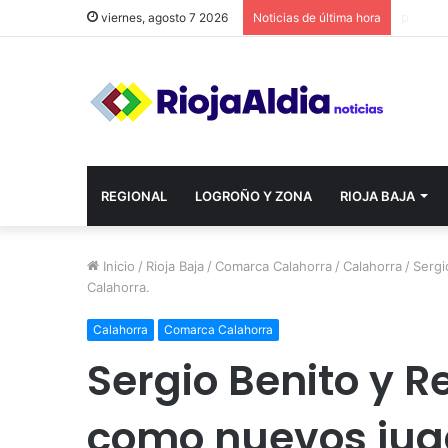
viernes, agosto 7 2026
Noticias de última hora
REGIONAL
LOGROÑO Y ZONA
RIOJA BAJA
Inicio
/
Rioja Baja
/
Comarca Calahorra
/
Calahorra
/
Sergi
Calahorra.
Calahorra
Comarca Calahorra
Sergio Benito y 
como nuevos jug