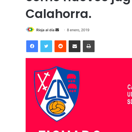
Calahorra.
Rioja al día
S
8 enero, 2019
e
Facebook
Twitter
Reddit
Compartir por correo electrónico
Imprimir
n
d
a
n
e
m
a
i
l