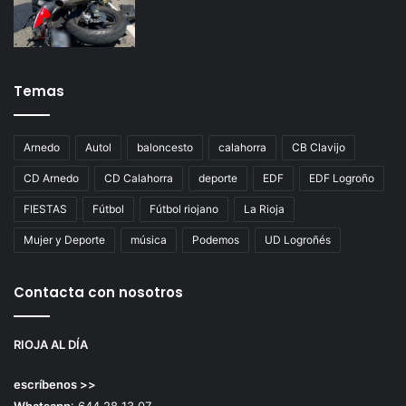
Temas
Arnedo
Autol
baloncesto
calahorra
CB Clavijo
CD Arnedo
CD Calahorra
deporte
EDF
EDF Logroño
FIESTAS
Fútbol
Fútbol riojano
La Rioja
Mujer y Deporte
música
Podemos
UD Logroñés
Contacta con nosotros
RIOJA AL DÍA
escríbenos >>