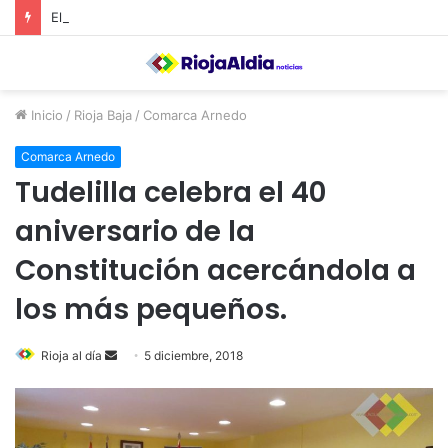
El Ayuntamiento de Calahorra convoca subvenciones para la adquisión de medidores de CO2
Inicio
/
Rioja Baja
/
Comarca Arnedo
Comarca Arnedo
Tudelilla celebra el 40
aniversario de la
Constitución acercándola a
los más pequeños.
Rioja al día
S
5 diciembre, 2018
e
n
d