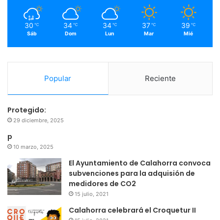
m
30
34
34
37
39
℃
℃
℃
℃
℃
Sáb
Dom
Lun
Mar
Mié
Popular
Reciente
Protegido:
29 diciembre, 2025
p
10 marzo, 2025
El Ayuntamiento de Calahorra convoca
subvenciones para la adquisión de
medidores de CO2
15 julio, 2021
Calahorra celebrará el Croquetur II