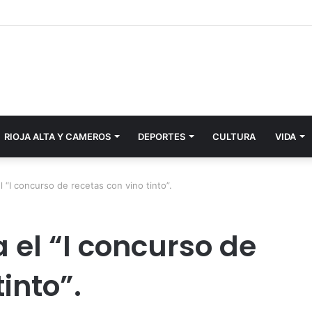
RIOJA ALTA Y CAMEROS
DEPORTES
CULTURA
VIDA
el “I concurso de recetas con vino tinto”.
a el “I concurso de
into”.