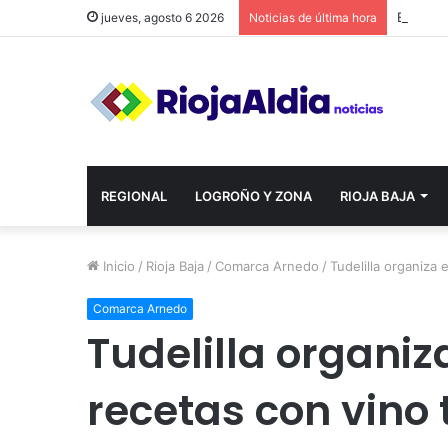
jueves, agosto 6 2026
Noticias de última hora
REGIONAL
LOGROÑO Y ZONA
RIOJA BAJA
Inicio
/
Rioja Baja
/
Comarca Arnedo
/
Tudelilla organiza 
Comarca Arnedo
Tudelilla organiz
recetas con vino t