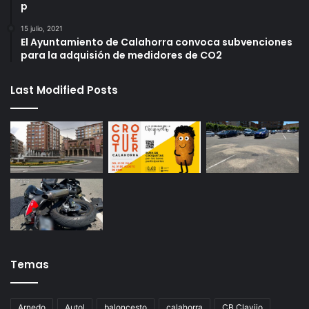
p
15 julio, 2021
El Ayuntamiento de Calahorra convoca subvenciones
para la adquisión de medidores de CO2
Last Modified Posts
Temas
Arnedo
Autol
baloncesto
calahorra
CB Clavijo