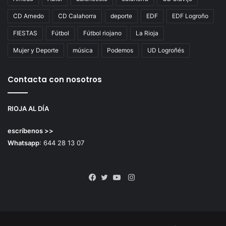
CD Arnedo
CD Calahorra
deporte
EDF
EDF Logroño
FIESTAS
Fútbol
Fútbol riojano
La Rioja
Mujer y Deporte
música
Podemos
UD Logroñés
Contacta con nosotros
RIOJA AL DÍA
escríbenos >>
Whatsapp
: 644 28 13 07
Instagram
Facebook
Twitter
YouTube