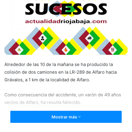
e
m
a
i
l
Alrededor de las 10 de la mañana se ha producido la
colisión de dos camiones en la LR-289 de Alfaro hacia
Grávalos, a 1 km de la localidad de Alfaro.
Como consecuencia del accidente, un varón de 49 años
vecino de Alfaro, ha resulta fallecido.
Mostrar más