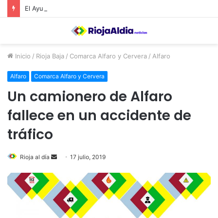
El Ayuntamiento de Calahorra convoca subvenciones para la adquisión de medidores de CO2
Inicio
/
Rioja Baja
/
Comarca Alfaro y Cervera
/
Alfaro
Alfaro
Comarca Alfaro y Cervera
Un camionero de Alfaro
fallece en un accidente de
tráfico
Rioja al día
S
17 julio, 2019
e
n
d
a
n