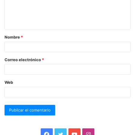
Nombre
*
Correo electrónico
*
Web
F
T
Y
I