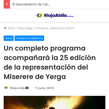
El Ayuntamiento de Calahorra convoca subvenciones para la adquisión de medidores de CO2
Inicio
/
Rioja Baja
/
Comarca Calahorra
/
Autol
Autol
Comarca Calahorra
Un completo programa
acompañará la 25 edición
de la representación del
Miserere de Yerga
Rioja al día
S
11 junio, 2019
e
n
d