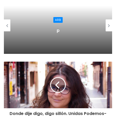
antiguo catón.
Regional
A las 21:00, en el patio de las antiguas escuelas, tendrá
El Ayuntamiento de Calahor
lugar el
concierto de la banda municipal,
acompañados
convoca subvenciones para 
por el grupo de baile del CPA de Arnedo, grupos de baile
adquisión de medidores de 
flamenco Maybe y baile urbano con Ángel J. de la Fuente
Pérez.
La jornada concluirá con un
concierto folk alternativo
(música celta) con el grupo cántabro Brez en la Plaza de
San Isidro (0:30)
El sábado, primer día de la representación, la jornada se
abrirá con una
chocolatada
popular (11:30) en la Plaza de
San Isidro. A las 12:00 y sin salir de esta plaza, los catones
y visitantes podrán disfrutar de la
exposición de aves
rapaces y exhibición de cetreria con vuelo.
Donde dije digo, digo sillón. Unidas Podemos-