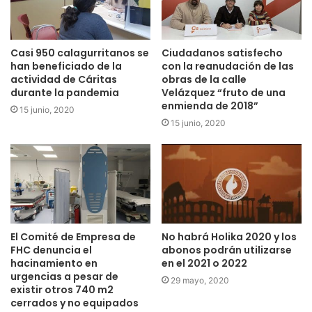
Casi 950 calagurritanos se
Ciudadanos satisfecho
han beneficiado de la
con la reanudación de las
Aquellos que quieran acudir en autobús a la
actividad de Cáritas
obras de la calle
durante la pandemia
Velázquez “fruto de una
representación, deberán inscribirse del 20 al 27 de junio
enmienda de 2018”
15 junio, 2020
en el Ayuntamiento. El precio de este servicio será de 5
15 junio, 2020
euros (Ida y vuelta).
El Comité de Empresa de
No habrá Holika 2020 y los
FHC denuncia el
abonos podrán utilizarse
hacinamiento en
en el 2021 o 2022
urgencias a pesar de
29 mayo, 2020
existir otros 740 m2
cerrados y no equipados