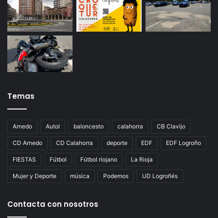
Temas
Arnedo
Autol
baloncesto
calahorra
CB Clavijo
CD Arnedo
CD Calahorra
deporte
EDF
EDF Logroño
FIESTAS
Fútbol
Fútbol riojano
La Rioja
Mujer y Deporte
música
Podemos
UD Logroñés
Contacta con nosotros