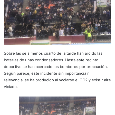
a
n
e
m
a
i
l
Sobre las seis menos cuarto de la tarde han ardido las
baterías de unas condensadores. Hasta este recinto
deportivo se han acercado los bomberos por precaución.
Según parece, este incidente sin importancia ni
relevancia, se ha producido al vaciarse el CO2 y existir aire
viciado.