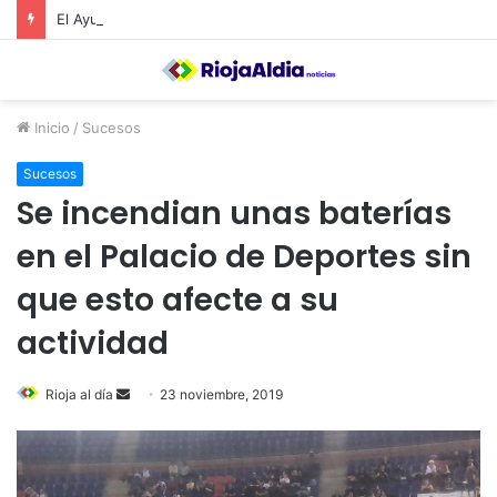
El Ayuntamiento de Calahorra convoca subvenciones para la adquisión de medidores de CO2
Inicio
/
Sucesos
Sucesos
Se incendian unas baterías
en el Palacio de Deportes sin
que esto afecte a su
actividad
Rioja al día
S
23 noviembre, 2019
e
n
d