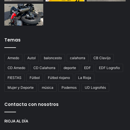
Temas
Arnedo
Autol
baloncesto
calahorra
CB Clavijo
CD Arnedo
CD Calahorra
deporte
EDF
EDF Logroño
FIESTAS
Fútbol
Fútbol riojano
La Rioja
Mujer y Deporte
música
Podemos
UD Logroñés
Contacta con nosotros
RIOJA AL DÍA