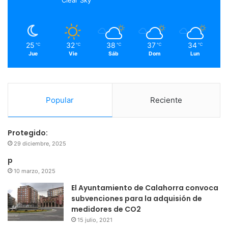
k
a
m
25
32
38
37
34
℃
℃
℃
℃
℃
Jue
Vie
Sáb
Dom
Lun
Popular
Reciente
Protegido:
29 diciembre, 2025
p
10 marzo, 2025
El Ayuntamiento de Calahorra convoca
subvenciones para la adquisión de
medidores de CO2
15 julio, 2021