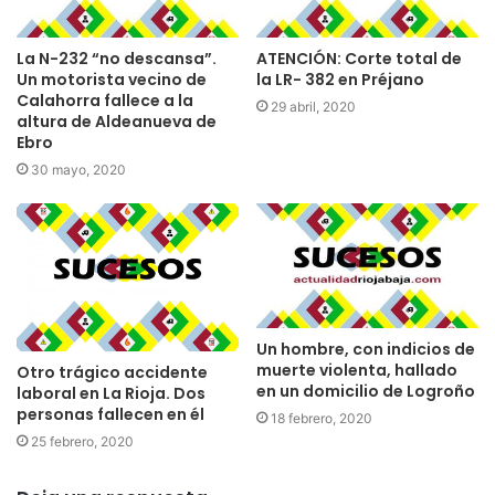
La N-232 “no descansa”.
ATENCIÓN: Corte total de
Un motorista vecino de
la LR- 382 en Préjano
Calahorra fallece a la
29 abril, 2020
altura de Aldeanueva de
Ebro
30 mayo, 2020
Un hombre, con indicios de
muerte violenta, hallado
Otro trágico accidente
en un domicilio de Logroño
laboral en La Rioja. Dos
personas fallecen en él
18 febrero, 2020
25 febrero, 2020