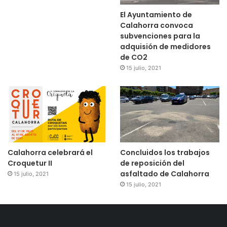
El Ayuntamiento de
‪Los últimos instantes del partido se disputan sobre la
Calahorra convoca
portería de Zabal
subvenciones para la
adquisión de medidores
de CO2
FINAL. El CD Calahorra cayó derrotado en su viaje a Bilbao.
15 julio, 2021
Calahorra celebrará el
Concluidos los trabajos
Croquetur II
de reposición del
asfaltado de Calahorra
15 julio, 2021
15 julio, 2021