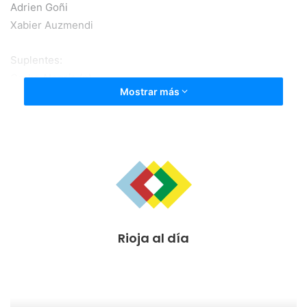
Adrien Goñi
Xabier Auzmendi
Suplentes:
Gorka Alegría (p)
Mostrar más
Xabi Barace
Txomin Barcina
Alain Barrón
Sanuel Obeng
Gabri Ortega
El Bilbao Athletic jugará con:
Oleaga
Rioja al día
Sillero
Rojo
Vivian
Gorka Pérez