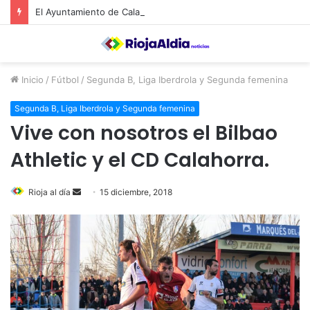
El Ayuntamiento de Calahorra convoca subvenciones para la adquisión de medidores de CO2
Inicio
/
Fútbol
/
Segunda B, Liga Iberdrola y Segunda femenina
Segunda B, Liga Iberdrola y Segunda femenina
Vive con nosotros el Bilbao
Athletic y el CD Calahorra.
Rioja al día
S
15 diciembre, 2018
e
n
d
a
n
e
m