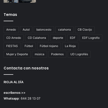
Temas
Arnedo
Autol
baloncesto
calahorra
CB Clavijo
CD Arnedo
CD Calahorra
deporte
EDF
EDF Logroño
FIESTAS
Fútbol
Fútbol riojano
La Rioja
Mujer y Deporte
música
Podemos
UD Logroñés
Contacta con nosotros
RIOJA AL DÍA
escríbenos >>
Whatsapp
: 644 28 13 07