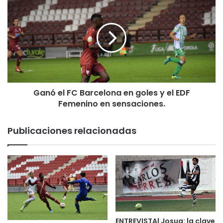
‪2’ |0-1| Gooooooolaaaaaazooooo de Adrien Goñi. Con una
vaselina desde la altura del círculo central del campo, Goñi
adelanta a los rojillos.‬
Así ha sido el golazo de Goñi
Ganó el FC Barcelona en goles y el EDF
Femenino en sensaciones.
Así ha sido el golazo de Goñi
Publicaciones relacionadas
pic.twitter.com/j6JR4wmBEC
— Actualidad Rioja Baja
(@ActualidadRB)
December 15,
2018
ENTREVISTA| Josua: la clave