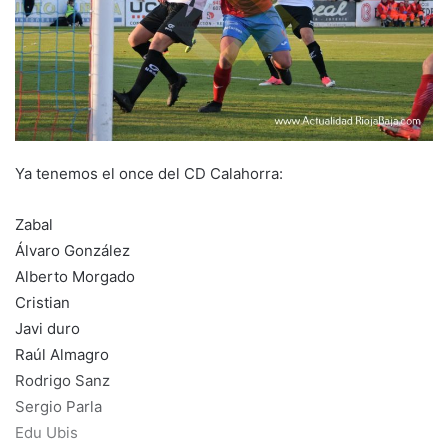
a
i
l
Ya tenemos el once del CD Calahorra:
Zabal
Álvaro González
Alberto Morgado
Cristian
Javi duro
Raúl Almagro
Rodrigo Sanz
Sergio Parla
Edu Ubis