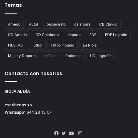
Temas
Arnedo
Autol
baloncesto
calahorra
CB Clavijo
CD Arnedo
CD Calahorra
deporte
EDF
EDF Logroño
FIESTAS
Fútbol
Fútbol riojano
La Rioja
Mujer y Deporte
música
Podemos
UD Logroñés
Contacta con nosotros
RIOJA AL DÍA
escríbenos >>
Whatsapp
: 644 28 13 07
Instagram