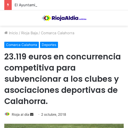
El Ayuntamiento de Calahorra convoca subvenciones para la adquisión de medidores de CO2
Inicio
/
Rioja Baja
/
Comarca Calahorra
Comarca Calahorra
Deportes
23.119 euros en concurrencia
competitiva para
subvencionar a los clubes y
asociaciones deportivas de
Calahorra.
Rioja al día
S
2 octubre, 2018
e