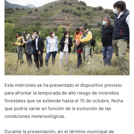
d
a
n
e
m
a
i
l
Este miércoles se ha presentado el dispositivo previsto
para afrontar la temporada de alto riesgo de incendios
forestales que se extiende hasta el 15 de octubre, fecha
que podría variar en función de la evolución de las
condiciones metereológicas.
Durante la presentación, en el término municipal de