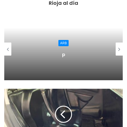
Rioja al día
preparados y totalmente coordinados para responder, de
inmediato, ante cualquier tipo de siniestro provocado por
el fuego”.
Entre las prioridades de las instituciones públicas está
preservar los ecosistemas y la biodiversidad. A este
respecto, Andreu ha subrayado que “en esta tarea,
ARB
tratándose del patrimonio natural de todos y todas, es
p
fundamental la prevención y la colaboración ciudadana
para proteger y cuidar nuestros bosques. Unos bosques
que nos pertenecen a nosotros tanto como a las
generaciones que nos sucederán”.
Por su parte, el consejero de Sostenibilidad y Transición
Ecológica, Álex Dorado Nájera, ha reiterado la necesidad
de “prestar atención no solo a lo que podemos ver en el
campo cuando detectamos un comportamiento que pueda
ser peligroso y alertar al dispositivo, sino también de los
comportamientos individuales en la temporada de alto