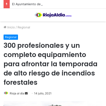
El Ayuntamiento de Calahorra convoca subvenciones para la adquisión de medidores de CO2
Inicio
/
Regional
Regional
300 profesionales y un
completo equipamiento
para afrontar la temporada
de alto riesgo de incendios
forestales
Rioja al día
S
14 julio, 2021
e
n