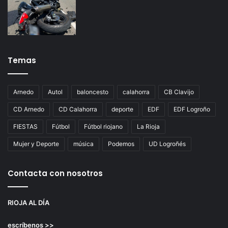
Temas
Arnedo
Autol
baloncesto
calahorra
CB Clavijo
CD Arnedo
CD Calahorra
deporte
EDF
EDF Logroño
FIESTAS
Fútbol
Fútbol riojano
La Rioja
Mujer y Deporte
música
Podemos
UD Logroñés
Contacta con nosotros
RIOJA AL DÍA
escríbenos >>