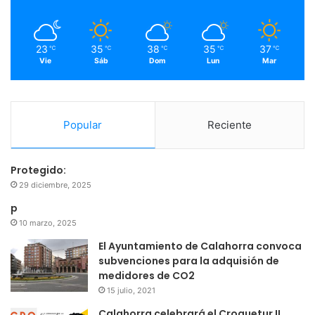
k
a
m
23
35
38
35
37
℃
℃
℃
℃
℃
Vie
Sáb
Dom
Lun
Mar
Popular
Reciente
Protegido:
29 diciembre, 2025
p
10 marzo, 2025
El Ayuntamiento de Calahorra convoca
subvenciones para la adquisión de
medidores de CO2
15 julio, 2021
Calahorra celebrará el Croquetur II