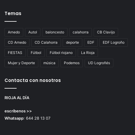
Temas
Arnedo
Autol
baloncesto
calahorra
CB Clavijo
CD Arnedo
CD Calahorra
deporte
EDF
EDF Logroño
FIESTAS
Fútbol
Fútbol riojano
La Rioja
Mujer y Deporte
música
Podemos
UD Logroñés
Contacta con nosotros
RIOJA AL DÍA
escríbenos >>
Whatsapp
: 644 28 13 07