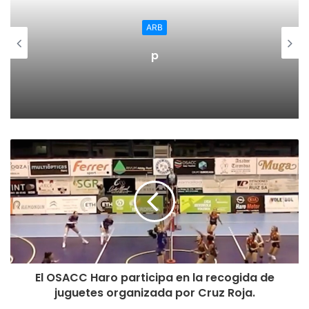
Por la mañana era Jesús Ángel Garrido quien le proponía
ARB
una cita a Ubis. Dejaba al portavoz parlamentario naraja
p
elegir la fecha, el lugar y la hora; pero, lo del menú… de
eso se encargaba Garrido y ya habia elegido que estuviera
elaborado a base de presupuestos y callejones sin salida.
Por la tarde, era Ubis el que rechazaba quedar con el
portavoz popular “no vamos a negociar nada con un
gobierno que nos ha llevado de decepción en decepción
estos años” y es que a Ubis y Garrido se les rompió el
amor de tanto usarlo.
El año pasado tambien temblaron los cimientos de este
idilio cuando Ciudadanos afirmó que no apoyaría los
presupuestos presentados por el gobierno; pero, con un
El OSACC Haro participa en la recogida de
juguetes organizada por Cruz Roja.
repentino flechazo, regresó el amor y, cuando nadie lo