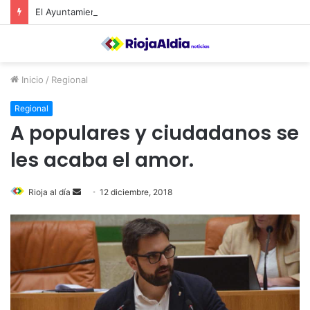
El Ayuntamiento de Calahorra convoca subvenciones para la adquisión de medidores de CO2
Inicio
/
Regional
Regional
A populares y ciudadanos se
les acaba el amor.
Rioja al día
S
12 diciembre, 2018
e
n
d
a
n
e
m