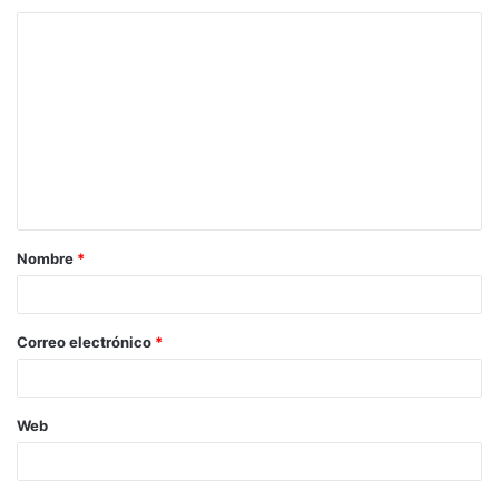
Y después, con el corazón partido, los reproches acaparan
por completo protagonismo: «llevamos desde junio
esperando para revisar el cumplimiento del acuerdo de
investidura, pero parece que tampoco están por la labor”.
Ya lo decía la canción, “Se les rompió el amor de tanto
usarlo, de tanto loco abrazo sin medidas, de darse por
completo a cada paso, se les quedó en las manos un buen
Nombre
*
día”.
Correo electrónico
*
Web