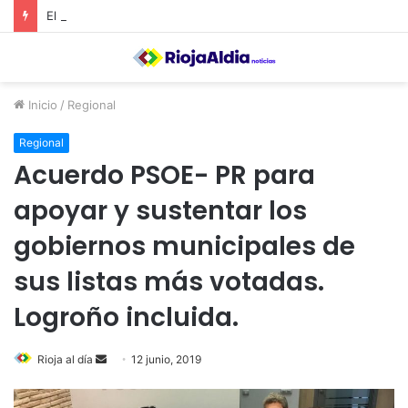
El Ayuntamiento de Calahorra convoca subvenciones para la adquisión de medidores de CO2
Inicio
/
Regional
Regional
Acuerdo PSOE- PR para
apoyar y sustentar los
gobiernos municipales de
sus listas más votadas.
Logroño incluida.
Rioja al día
S
12 junio, 2019
e
n