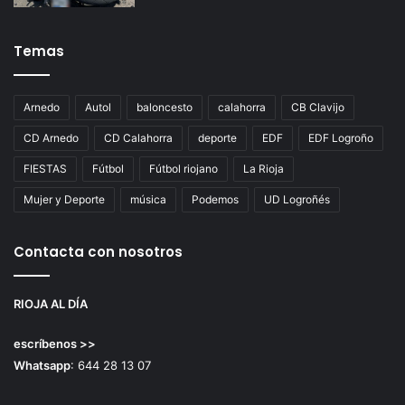
Temas
Arnedo
Autol
baloncesto
calahorra
CB Clavijo
CD Arnedo
CD Calahorra
deporte
EDF
EDF Logroño
FIESTAS
Fútbol
Fútbol riojano
La Rioja
Mujer y Deporte
música
Podemos
UD Logroñés
Contacta con nosotros
RIOJA AL DÍA
escríbenos >>
Whatsapp
: 644 28 13 07