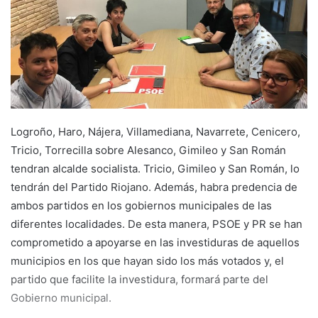
d
a
n
e
m
a
i
Logroño, Haro, Nájera, Villamediana, Navarrete, Cenicero,
l
Tricio, Torrecilla sobre Alesanco, Gimileo y San Román
tendran alcalde socialista. Tricio, Gimileo y San Román, lo
tendrán del Partido Riojano. Además, habra predencia de
ambos partidos en los gobiernos municipales de las
diferentes localidades. De esta manera, PSOE y PR se han
comprometido a apoyarse en las investiduras de aquellos
municipios en los que hayan sido los más votados y, el
partido que facilite la investidura, formará parte del
Gobierno municipal.