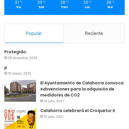
31
35
38
35
38
℃
℃
℃
℃
℃
Vie
Sáb
Dom
Lun
Mar
Popular
Reciente
Protegido:
29 diciembre, 2025
p
10 marzo, 2025
El Ayuntamiento de Calahorra convoca
subvenciones para la adquisión de
medidores de CO2
15 julio, 2021
Calahorra celebrará el Croquetur II
15 julio, 2021