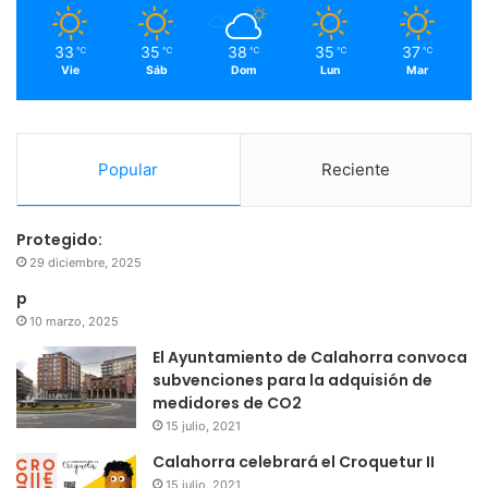
m
33
35
38
35
37
℃
℃
℃
℃
℃
Vie
Sáb
Dom
Lun
Mar
Popular
Reciente
Protegido:
29 diciembre, 2025
p
10 marzo, 2025
El Ayuntamiento de Calahorra convoca
subvenciones para la adquisión de
medidores de CO2
15 julio, 2021
Calahorra celebrará el Croquetur II
15 julio, 2021