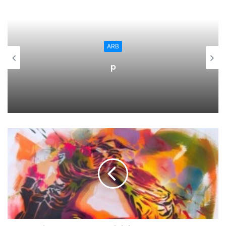
a las descripciones de los riojanos y riojanas en artículos
periodísticos, conferencias y autores clásicos hasta llegar
a lo que son hoy en día y lo que ello supone a nivel
político, económico, de desarrollo y social.
ARB
“Las piedras angulares sobre los que la sociedad riojana
p
construyó la identidad colectiva que nos condujo a la
autonomía en los años ochenta, siguen suponiendo hoy en
día nuestras mejores ventajas competitivas”, ha afirmado
Andreu. Y tras ello ha enumerado esas ventajas que
convierten a La Rioja en una tierra de oportunidades y de
calidad de vida.
“Seguimos siendo una sociedad abierta y hospitalaria con
un legado histórico rico y diverso que queremos proteger
y compartir. (…) Seguimos siendo un cruce de caminos y
nuestra posición geográfica privilegiada para conectar
territorios es clave para atraer inversiones”, ha comentado
la presidenta.