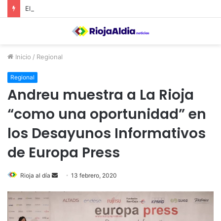
El Ayuntamiento de Calahorra convoca subvenciones para la adquisión de medidores de CO2
Inicio
/
Regional
Regional
Andreu muestra a La Rioja
“como una oportunidad” en
los Desayunos Informativos
de Europa Press
Rioja al día
S
13 febrero, 2020
e
n
d