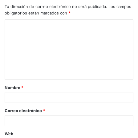
continua evolución, adaptándonos a las transformaciones
Tu dirección de correo electrónico no será publicada.
Los campos
de un entorno cambiante”. Y ha insistido en que “La Rioja
obligatorios están marcados con
*
es una oportunidad. Una oportunidad de inversión, de
crecimiento económico, de innovación empresarial y de
innovación en la Administración Pública, de conservación
de la naturaleza, de formación, de desarrollo, de disfrute,
de igualdad, de calidad de vida y de apuesta por la
sostenibilidad; una oportunidad histórica de futuro que no
podemos desaprovechar”.
Nombre
*
Correo electrónico
*
Web