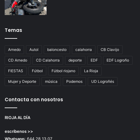
Temas
Arnedo
Autol
baloncesto
calahorra
CB Clavijo
CD Arnedo
CD Calahorra
deporte
EDF
EDF Logroño
FIESTAS
Fútbol
Fútbol riojano
La Rioja
Mujer y Deporte
música
Podemos
UD Logroñés
Contacta con nosotros
RIOJA AL DÍA
escríbenos >>
Whatsapp
: 644 28 13 07