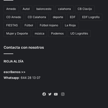
Arnedo
Autol
baloncesto
calahorra
CB Clavijo
CD Arnedo
CD Calahorra
deporte
EDF
EDF Logroño
FIESTAS
Fútbol
Fútbol riojano
La Rioja
Mujer y Deporte
música
Podemos
UD Logroñés
Contacta con nosotros
RIOJA AL DÍA
escríbenos >>
Whatsapp
: 644 28 13 07
Instagram
Facebook
Twitter
YouTube