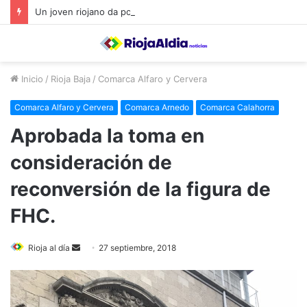
Un joven riojano da positivo tras causar presuntamente un accidente con un fallecido
Inicio
/
Rioja Baja
/
Comarca Alfaro y Cervera
Comarca Alfaro y Cervera
Comarca Arnedo
Comarca Calahorra
Aprobada la toma en
consideración de
reconversión de la figura de
FHC.
Rioja al día
S
27 septiembre, 2018
e
n
d