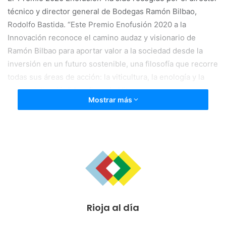
técnico y director general de Bodegas Ramón Bilbao,
Rodolfo Bastida. “Este Premio Enofusión 2020 a la
Innovación reconoce el camino audaz y visionario de
Ramón Bilbao para aportar valor a la sociedad desde la
inversión en un futuro sostenible, una filosofía que recorre
todas sus áreas de acción: la viticultura, la enología y la
comercialización”, ha afirmado Hita
Mostrar más
La consejera de Agricultura, Ganadería, Mundo Rural,
Territorio y Población ha destacado también el papel de
Madrid Fusión en el enaltecimiento del producto
agroalimentario de proximidad y de la despensa local
como punto de partida de la cadena de valor alimentaria,
en una edición del congreso que impulsa la cocina del
“menos es más” como tendencia en alza.
Rioja al día