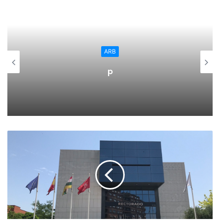
ARB
p