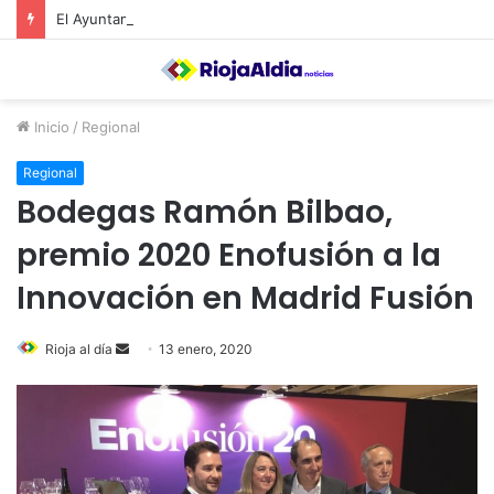
El Ayuntamiento de Calahorra convoca subvenciones para la adquisión de medidores de CO2
Inicio
/
Regional
Regional
Bodegas Ramón Bilbao,
premio 2020 Enofusión a la
Innovación en Madrid Fusión
Rioja al día
S
13 enero, 2020
e
n
d
a
n