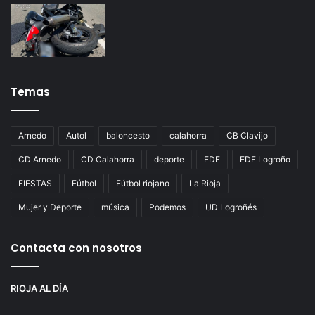
Temas
Arnedo
Autol
baloncesto
calahorra
CB Clavijo
CD Arnedo
CD Calahorra
deporte
EDF
EDF Logroño
FIESTAS
Fútbol
Fútbol riojano
La Rioja
Mujer y Deporte
música
Podemos
UD Logroñés
Contacta con nosotros
RIOJA AL DÍA