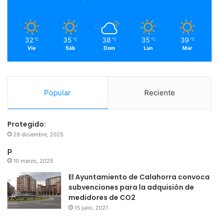
k
a
m
32
35
38
35
39
℃
℃
℃
℃
℃
Vie
Sáb
Dom
Lun
Mar
Popular
Reciente
Protegido:
29 diciembre, 2025
p
10 marzo, 2025
El Ayuntamiento de Calahorra convoca
subvenciones para la adquisión de
medidores de CO2
15 julio, 2021