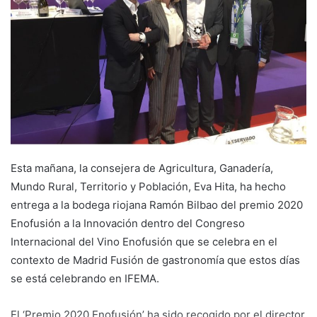
e
m
a
i
l
Esta mañana, la consejera de Agricultura, Ganadería,
Mundo Rural, Territorio y Población, Eva Hita, ha hecho
entrega a la bodega riojana Ramón Bilbao del premio 2020
Enofusión a la Innovación dentro del Congreso
Internacional del Vino Enofusión que se celebra en el
contexto de Madrid Fusión de gastronomía que estos días
se está celebrando en IFEMA.
El ‘Premio 2020 Enofusión’ ha sido recogido por el director