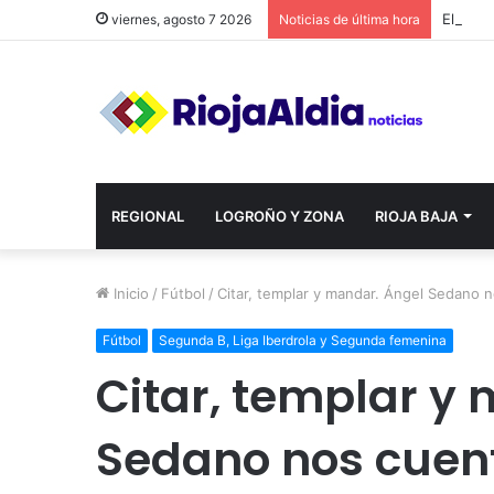
viernes, agosto 7 2026
Noticias de última hora
REGIONAL
LOGROÑO Y ZONA
RIOJA BAJA
Inicio
/
Fútbol
/
Citar, templar y mandar. Ángel Sedano n
Fútbol
Segunda B, Liga Iberdrola y Segunda femenina
Citar, templar y
Sedano nos cuenta