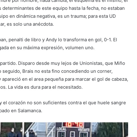
ombre por hombre, nada cambia, el esquema es el mismo, el
s determinantes de este equipo hasta la fecha, no estaban
equipo en dinámica negativa, es un trauma; para esta UD
ar, es solo una anécdota.
an, penalti de libro y Andy lo transforma en gol, 0-1. El
pegada en su máxima expresión, volumen uno.
partido. Disparo desde muy lejos de Unionistas, que Miño
cto seguido, Brais no esta fino concediendo un corner,
y apareció en el area pequeña para marcar el gol de cabeza,
s. La vida es dura para el necesitado.
y el corazón no son suficientes contra el que huele sangre
ábado en Salamanca.