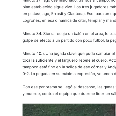
Minuto 27, Iago cae lesionado. Santos al campo, h
plan establecido sigue vivo. Los tres jugadores má
en pistas( Iago, Errasti y Olaetxea). Eso, para un 
Logroñés, en esa dinámica de citar, templar y mand
Minuto 34. Sierra recoje un balón en el area, le trab
golpe de efecto a un partido con poco fútbol, la 
Minuto 40. uUna jugada clave que pudo cambiar el 
toca la suficiente y el larguero repele el cuero. A
tampoco está fino en la salida de ese córner y And
0-2. La pegada en su máxima expresión, volumen do
Con ese panorama se llegó al descanso, las ganas 
y muerde, contra el equipo que duerme líder un s