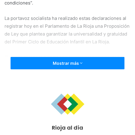
condiciones”.
La portavoz socialista ha realizado estas declaraciones al
registrar hoy en el Parlamento de La Rioja una Proposición
de Ley que plantea garantizar la universalidad y gratuidad
del Primer Ciclo de Educación Infantil en La Rioja.
“Los socialistas registramos hoy esta proposición de Ley,
Mostrar más
elaborada con un desarrollo completo, contemplando los
ámbitos en los que se va a aplicar y todos los recursos
humanos y estructurales que deben participar en esta
medida cuando se aplique”. Además, esta Proposición de
Ley contempla “la elaboración de un diagnóstico previo de
la situación actual” del primer Ciclo de Educación Infantil
en La Rioja.
Rioja al día
Andreu ha asegurado presentar esta ley “por