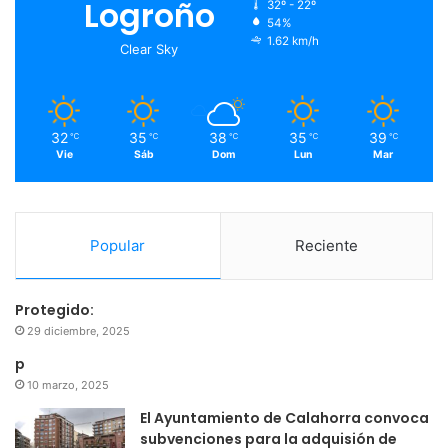
o
e
b
g
Logroño
32º - 22º
54%
o
r
e
r
1.62 km/h
Clear Sky
k
a
m
32
35
38
35
39
℃
℃
℃
℃
℃
Vie
Sáb
Dom
Lun
Mar
Popular
Reciente
Protegido:
29 diciembre, 2025
p
10 marzo, 2025
El Ayuntamiento de Calahorra convoca
subvenciones para la adquisión de