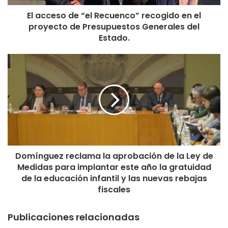
que nos encargamos en mayor medida de la crianza de los
El acceso de “el Recuenco” recogido en el
niños en esta época, por tanto, esta medida colabora en
proyecto de Presupuestos Generales del
esa dirección”.
Estado.
Para finalizar, la candidata socialista ha dicho que “la
universalidad y la gratuidad de la educación en esta etapa
garantizará la igualdad de oportunidades, permitiendo el
acceso a todos los niños y niñas en las mismas
condiciones”.
Domínguez reclama la aprobación de la Ley de
Medidas para implantar este año la gratuidad
de la educación infantil y las nuevas rebajas
fiscales
Publicaciones relacionadas