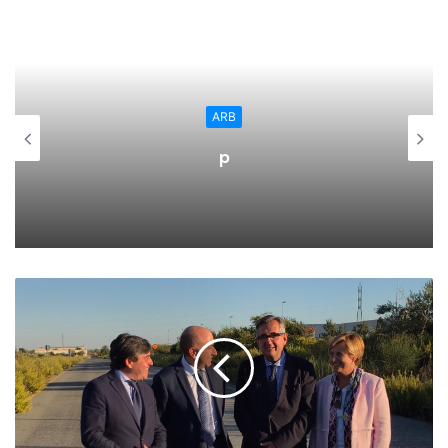
responsabilidad”, ya que el “arrebato” que sufrió el
Gobierno de Ceniceros que le hizo retirar su propio
Proyecto de Ley de Presupuestos y que desembocó en
una “rabieta” y su Proyecto de Ley de Medidas Urgentes,
incluía la gratuidad de 0 a 3 años, que “además de constar
ARB
de sólo 2 frases, pretendía que no fuera debatida ni
p
consensuada”, ha criticado.
La norma socialista, que contiene una exposición de
motivos y 19 artículos, podría estar aprobada en el mes de
abril, “enmendada y consensuada por todos los grupos
parlamentarios», ha estimado.
Andreu ha explicado que “es importante” llevar a cabo esta
Ley porque procurar la “atención social y educativa que en
este periodo de vida es muy importante, permitiría la
conciliación familiar con la vida laboral”. Actualmente y
hasta que no cambie la tendencia, “somos las mujeres las