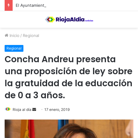
El Ayuntamiento de Calahorra convoca subvenciones para la adquisión de medidores de CO2
Inicio
/
Regional
Regional
Concha Andreu presenta
una proposición de ley sobre
la gratuidad de la educación
de 0 a 3 años.
Rioja al día
S
17 enero, 2019
e
n
d