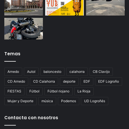
Temas
Arnedo
Autol
baloncesto
calahorra
CB Clavijo
CD Arnedo
CD Calahorra
deporte
EDF
EDF Logroño
FIESTAS
Fútbol
Fútbol riojano
La Rioja
Mujer y Deporte
música
Podemos
UD Logroñés
Contacta con nosotros