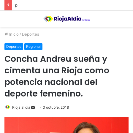
El Ayuntamiento de Calahorra convoca subvenciones para la adquisión de medidores de CO2
Inicio
/
Deportes
Deportes
Regional
Concha Andreu sueña y
cimenta una Rioja como
potencia nacional del
deporte femenino.
Rioja al día
S
3 octubre, 2018
e
n
d