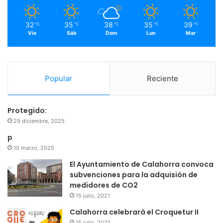
m
32
35
38
35
39
℃
℃
℃
℃
℃
Vie
Sáb
Dom
Lun
Mar
Popular
Reciente
Protegido:
29 diciembre, 2025
p
10 marzo, 2025
El Ayuntamiento de Calahorra convoca
subvenciones para la adquisión de
medidores de CO2
15 julio, 2021
Calahorra celebrará el Croquetur II
15 julio, 2021