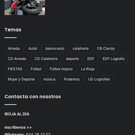
Temas
Arnedo
Autol
baloncesto
calahorra
CB Clavijo
CD Arnedo
CD Calahorra
deporte
EDF
EDF Logroño
FIESTAS
Fútbol
Fútbol riojano
La Rioja
Mujer y Deporte
música
Podemos
UD Logroñés
Contacta con nosotros
RIOJA AL DÍA
escríbenos >>
Whatsapp
: 644 28 13 07