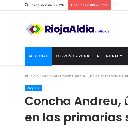
jueves, agosto 6 2026
Noticias de última hora
REGIONAL
LOGROÑO Y ZONA
RIOJA BAJA
Inicio
/
Regional
/
Concha Andreu, única precandidata en 
Regional
Concha Andreu, 
en las primarias 