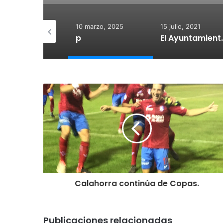
 diciembre, 2025
10 marzo, 2025
15 julio, 2021
otegido:
p
El Ayuntamiento de Calahorra co
Calahorra continúa de Copas.
Publicaciones relacionadas