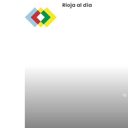
Rioja al día
R
10