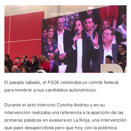
e
n
d
a
n
e
m
a
i
l
El pasado sábado, el PSOE celebraba un comité federal
para nombrar a sus candidatos autonómicos.
Durante el acto intervino Concha Andreu y en su
intervención realizaba una referencia a la aparición de las
primeras palabras en euskera en La Rioja, una intervención
que pasó desapercibida pero que hoy, con la polémica