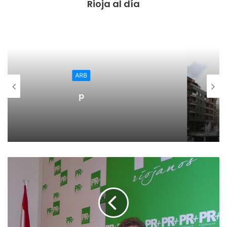
Rioja al día
Regional
El Ayuntamiento de Calahorra
convoca subvenciones para la
adquisión de medidores de CO2