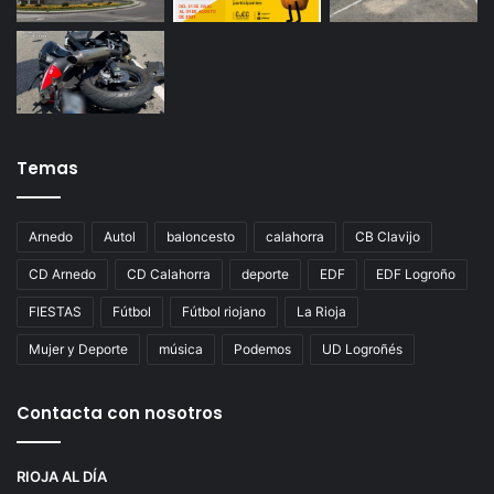
Temas
Arnedo
Autol
baloncesto
calahorra
CB Clavijo
CD Arnedo
CD Calahorra
deporte
EDF
EDF Logroño
FIESTAS
Fútbol
Fútbol riojano
La Rioja
Mujer y Deporte
música
Podemos
UD Logroñés
Contacta con nosotros
RIOJA AL DÍA