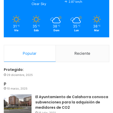
o
r
e
r
2.87 km/h
Clear Sky
k
a
m
31
35
38
35
38
℃
℃
℃
℃
℃
Vie
Sáb
Dom
Lun
Mar
Popular
Reciente
Protegido:
29 diciembre, 2025
p
10 marzo, 2025
El Ayuntamiento de Calahorra convoca
subvenciones para la adquisión de
medidores de CO2
15 julio, 2021