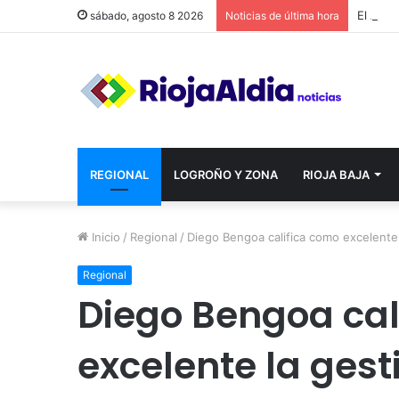
sábado, agosto 8 2026
Noticias de última hora
REGIONAL
LOGROÑO Y ZONA
RIOJA BAJA
Inicio
/
Regional
/
Diego Bengoa califica como excelente 
Regional
Diego Bengoa cal
excelente la gest