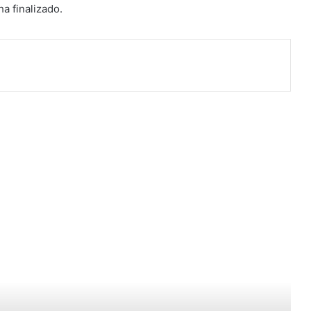
a finalizado.
ead Next