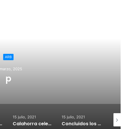
ead Next
ARB
 marzo, 2025
p
15 julio, 2021
15 julio, 2021
15 julio, 2
nvoca subvenciones para la adquisión de medidores de CO2
Calahorra celebrará el Croquetur II
Concluidos los trabajos de reposición del asfaltado de Calahorra