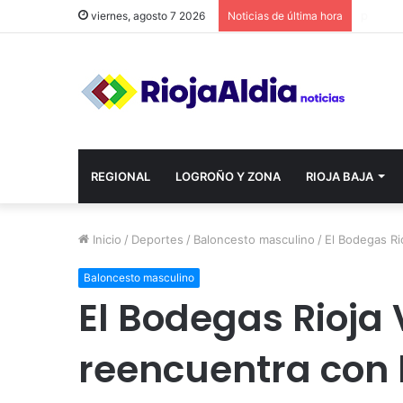
viernes, agosto 7 2026
Noticias de última hora
REGIONAL
LOGROÑO Y ZONA
RIOJA BAJA
Inicio
/
Deportes
/
Baloncesto masculino
/
El Bodegas Ri
Baloncesto masculino
El Bodegas Rioja
reencuentra con l