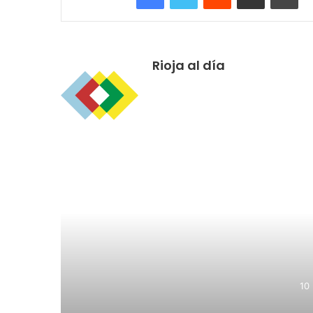
Rioja al día
R
El Ayu