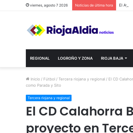
viernes, agosto 7 2026
Noticias de última hora
REGIONAL
LOGROÑO Y ZONA
RIOJA BAJA
Inicio
/
Fútbol
/
Tercera riojana y regional
/
El CD Calahor
como Parada y Sito
Tercera riojana y regional
El CD Calahorra 
proyecto en Terce