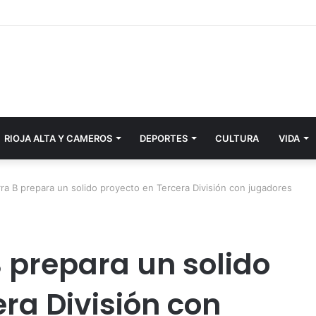
RIOJA ALTA Y CAMEROS
DEPORTES
CULTURA
VIDA
ra B prepara un solido proyecto en Tercera División con jugadores
B prepara un solido
ra División con