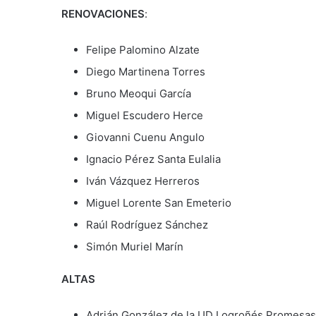
RENOVACIONES
:
Felipe Palomino Alzate
Diego Martinena Torres
Bruno Meoqui García
Miguel Escudero Herce
Giovanni Cuenu Angulo
Ignacio Pérez Santa Eulalia
Iván Vázquez Herreros
Miguel Lorente San Emeterio
Raúl Rodríguez Sánchez
Simón Muriel Marín
ALTAS
Adrián González de la UD Logroñés Promesas