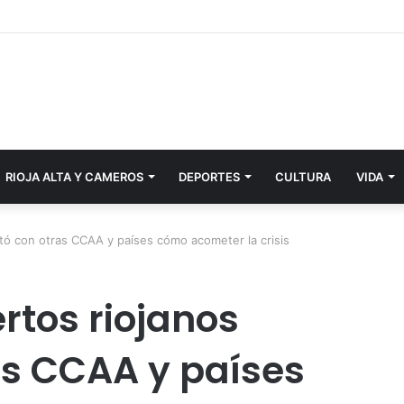
RIOJA ALTA Y CAMEROS
DEPORTES
CULTURA
VIDA
tó con otras CCAA y países cómo acometer la crisis
rtos riojanos
as CCAA y países