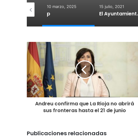
 diciembre, 2025
10 marzo, 2025
15 julio, 2021
otegido:
p
El Ayuntamiento de Calahorra co
Andreu confirma que La Rioja no abrirá
sus fronteras hasta el 21 de junio
Publicaciones relacionadas