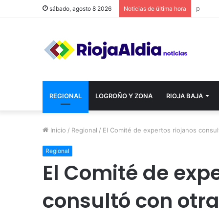
sábado, agosto 8 2026
Noticias de última hora
REGIONAL
LOGROÑO Y ZONA
RIOJA BAJA
Inicio
/
Regional
/
El Comité de expertos riojanos consul
Regional
El Comité de expe
consultó con otr