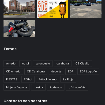
Temas
Arnedo
Autol
baloncesto
calahorra
CB Clavijo
CD Arnedo
CD Calahorra
deporte
EDF
EDF Logroño
FIESTAS
Fútbol
Fútbol riojano
La Rioja
Mujer y Deporte
música
Podemos
UD Logroñés
Contacta con nosotros