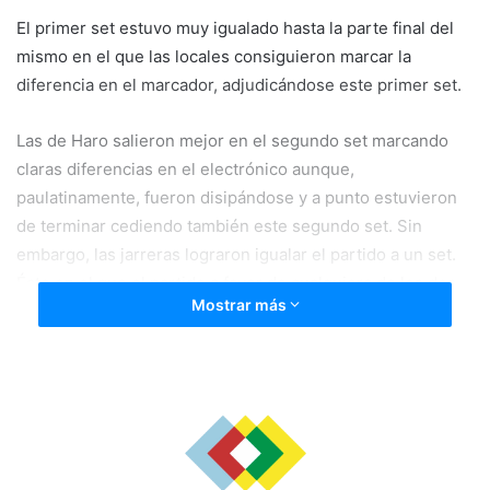
El primer set estuvo muy igualado hasta la parte final del
mismo en el que las locales consiguieron marcar la
diferencia en el marcador, adjudicándose este primer set.
Las de Haro salieron mejor en el segundo set marcando
claras diferencias en el electrónico aunque,
paulatinamente, fueron disipándose y a punto estuvieron
de terminar cediendo también este segundo set. Sin
embargo, las jarreras lograron igualar el partido a un set.
Éste en el que el partido a favor de cualquiera de los dos
Mostrar más
equipos. Sin embargo las locales Dispusieron deuna bola
para que aprovecharon para adjudicárselo.
En el cuarto set el equipo local no dio opción a las riojanas
que poco pudieron hacer y el partido concluyó con el 3-1
final que certificaba la primera derrota de las de Haro que
llegaban a éste enfrentamiento como segundas en la