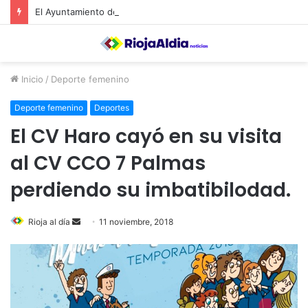
El Ayuntamiento de Calahorra convoca subvenciones para la adquisión de medidores de CO2
Inicio
/
Deporte femenino
Deporte femenino
Deportes
El CV Haro cayó en su visita
al CV CCO 7 Palmas
perdiendo su imbatibilodad.
Rioja al día
S
11 noviembre, 2018
e
n
d
a
n