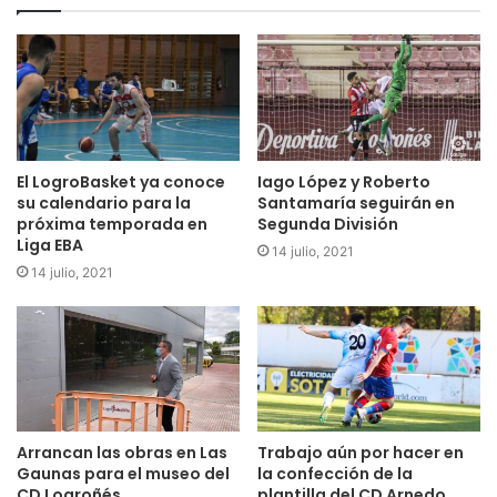
El LogroBasket ya conoce
Iago López y Roberto
su calendario para la
Santamaría seguirán en
próxima temporada en
Segunda División
Liga EBA
14 julio, 2021
14 julio, 2021
Arrancan las obras en Las
Trabajo aún por hacer en
Gaunas para el museo del
la confección de la
CD Logroñés
plantilla del CD Arnedo