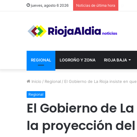
jueves, agosto 6 2026
Noticias de última hora
REGIONAL
LOGROÑO Y ZONA
RIOJA BAJA
Inicio
/
Regional
/
El Gobierno de La Rioja insiste en que
Regional
El Gobierno de La 
la proyección del 