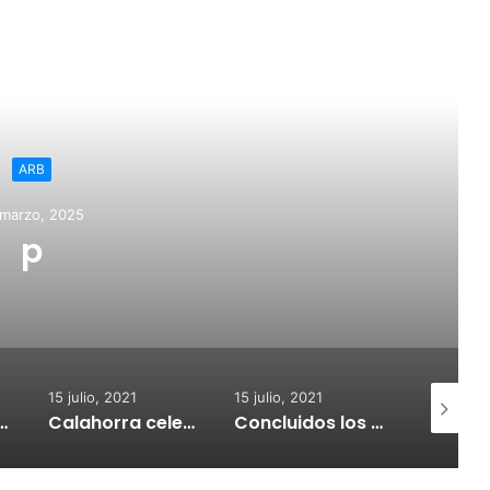
ead Next
ARB
 marzo, 2025
p
15 julio, 2021
15 julio, 2021
15 julio, 2
nvoca subvenciones para la adquisión de medidores de CO2
Calahorra celebrará el Croquetur II
Concluidos los trabajos de reposición del asfaltado de Calahorra