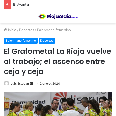
El Ayuntamiento de Calahorra convoca subvenciones para la adquisión de medidores de CO2
Inicio
/
Deportes
/
Balonmano femenino
Balonmano femenino
Deportes
El Grafometal La Rioja vuelve
al trabajo; el ascenso entre
ceja y ceja
Luis Esteban
S
2 enero, 2020
e
n
d
a
n