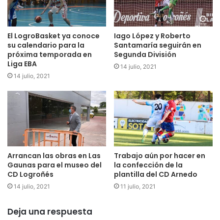
que merecerá la pena.
El LogroBasket ya conoce
Iago López y Roberto
su calendario para la
Santamaría seguirán en
próxima temporada en
Segunda División
Liga EBA
14 julio, 2021
14 julio, 2021
Arrancan las obras en Las
Trabajo aún por hacer en
Gaunas para el museo del
la confección de la
CD Logroñés
plantilla del CD Arnedo
14 julio, 2021
11 julio, 2021
Deja una respuesta