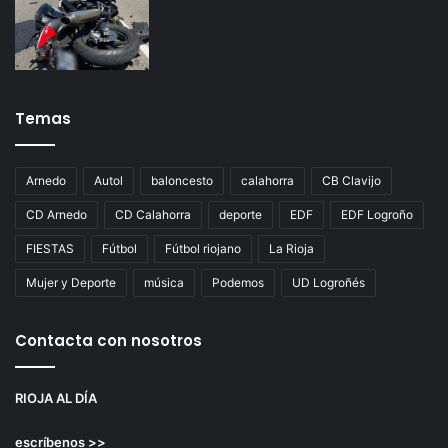
Temas
Arnedo
Autol
baloncesto
calahorra
CB Clavijo
CD Arnedo
CD Calahorra
deporte
EDF
EDF Logroño
FIESTAS
Fútbol
Fútbol riojano
La Rioja
Mujer y Deporte
música
Podemos
UD Logroñés
Contacta con nosotros
RIOJA AL DÍA
escríbenos >>