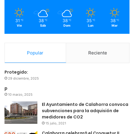
k
a
m
31
38
38
35
38
℃
℃
℃
℃
℃
Vie
Sáb
Dom
Lun
Mar
Popular
Reciente
Protegido:
29 diciembre, 2025
p
10 marzo, 2025
El Ayuntamiento de Calahorra convoca
subvenciones para la adquisión de
medidores de CO2
15 julio, 2021
Calahorra celebrará el Croquetur II