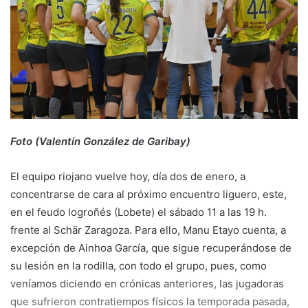
e
m
a
i
l
Foto (Valentín González de Garibay)
El equipo riojano vuelve hoy, día dos de enero, a
concentrarse de cara al próximo encuentro liguero, este,
en el feudo logroñés (Lobete) el sábado 11 a las 19 h.
frente al Schär Zaragoza. Para ello, Manu Etayo cuenta, a
excepción de Ainhoa García, que sigue recuperándose de
su lesión en la rodilla, con todo el grupo, pues, como
veníamos diciendo en crónicas anteriores, las jugadoras
que sufrieron contratiempos físicos la temporada pasada,