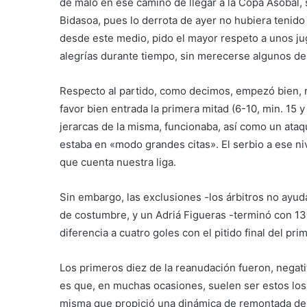
de malo en ese camino de llegar a la Copa Asobal,
Bidasoa, pues lo derrota de ayer no hubiera tenido
desde este medio, pido el mayor respeto a unos j
alegrías durante tiempo, sin merecerse algunos de 
Respecto al partido, como decimos, empezó bien, r
favor bien entrada la primera mitad (6-10, min. 15 
jerarcas de la misma, funcionaba, así como un at
estaba en «modo grandes citas». El serbio a ese ni
que cuenta nuestra liga.
Sin embargo, las exclusiones -los árbitros no ayu
de costumbre, y un Adriá Figueras -terminó con 13
diferencia a cuatro goles con el pitido final del pri
Los primeros diez de la reanudación fueron, negati
es que, en muchas ocasiones, suelen ser estos los q
misma que propició una dinámica de remontada de 