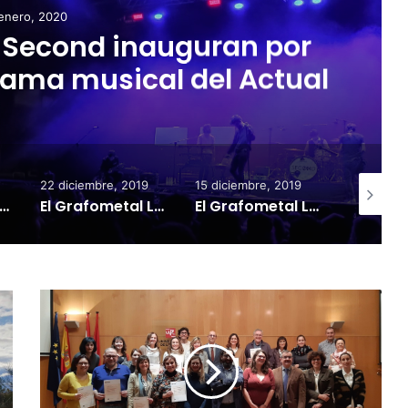
enero, 2020
 Second inauguran por
orama musical del Actual
22 diciembre, 2019
15 diciembre, 2019
8 diciemb
fometal La Rioja vuelve al trabajo; el ascenso entre ceja y ceja
El Grafometal La Rioja se va de vacaciones con una contundente victoria frente al Loyola (13-28)
El Grafometal La Rioja se impone al Castro Urdiales (20-29) y se consolida en la zona alta de la clasificación