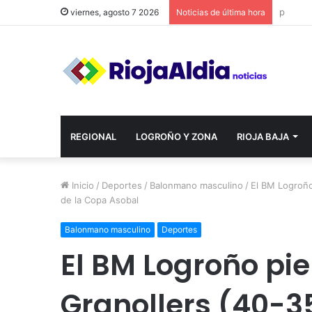
viernes, agosto 7 2026
Noticias de última hora
REGIONAL
LOGROÑO Y ZONA
RIOJA BAJA
Inicio
/
Deportes
/
Balonmano masculino
/
El BM Logroño
de la Copa Asobal
Balonmano masculino
Deportes
El BM Logroño pie
Granollers (40-3