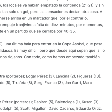
o, los locales ya habían empatado la contienda (21-21), y sin
a tan solo un gol, pero las sensaciones decían otra cosa. A
onerse arriba en un marcador que, por el contrario,
mo empuje franjivino a falta de diez minutos, por momentos,
te en un partido que se cerraba por 40-35.
, una última bala para entrar en la Copa Asobal, que pasa
Bidasoa. Es muy difícil, pero que desde aquí sepan que, si lo
 vinos riojanos. Con todo, como hemos empezado también
re (porteros); Edgar Pérez (3), Lancina (2), Figueras (13),
o (5), Trrafeta (8), Sergi Franco (3), Jan Gurri, Marc
Pérez (porteros); Dapiran (5), Balenciaga (1), Kusan (3),
, Rudolph (5), Scott, Migallón, David Cadarso, Eduardo Ortiz.