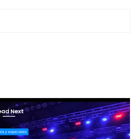
ead Next
ura y especiales