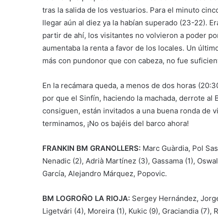
tras la salida de los vestuarios. Para el minuto cinc
llegar aún al diez ya la habían superado (23-22). Er
partir de ahí, los visitantes no volvieron a poder p
aumentaba la renta a favor de los locales. Un últi
más con pundonor que con cabeza, no fue suficien
En la recámara queda, a menos de dos horas (20:30)
por que el Sinfín, haciendo la machada, derrote al 
consiguen, están invitados a una buena ronda de
terminamos, ¡No os bajéis del barco ahora!
FRANKIN BM GRANOLLERS:
Marc Guàrdia, Pol Sast
Nenadic (2), Adrià Martínez (3), Gassama (1), Oswald
García, Alejandro Márquez, Popovic.
BM LOGROÑO LA RIOJA:
Sergey Hernández, Jorge 
Ligetvári (4), Moreira (1), Kukic (9), Graciandia (7)