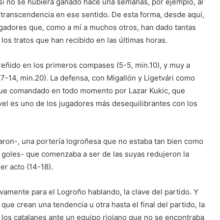
 si no se hubiera ganado hace una semanas, por ejemplo, al
 transcendencia en ese sentido. De esta forma, desde aquí,
ugadores que, como a mí a muchos otros, han dado tantas
los tratos que han recibido en las últimas horas.
eñido en los primeros compases (5-5, min.10), y muy a
y 7-14, min.20). La defensa, con Migallón y Ligetvári como
aque comandado en todo momento por Lazar Kukic, que
vel es uno de los jugadores más desequilibrantes con los
daron-, una portería logroñesa que no estaba tan bien como
 goles- que comenzaba a ser de las suyas redujeron la
mer acto (14-18).
vamente para el Logroño hablando, la clave del partido. Y
ue crean una tendencia u otra hasta el final del partido, la
los catalanes ante un equipo riojano que no se encontraba