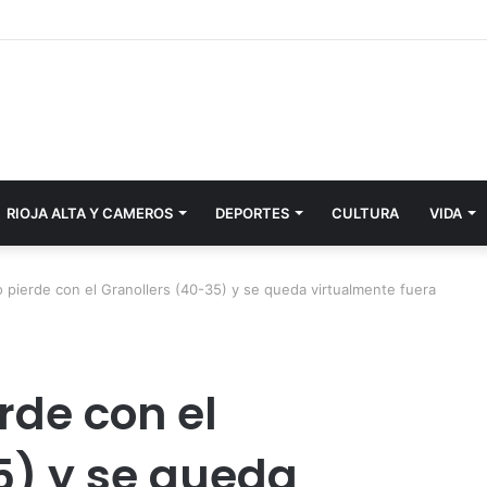
RIOJA ALTA Y CAMEROS
DEPORTES
CULTURA
VIDA
 pierde con el Granollers (40-35) y se queda virtualmente fuera
rde con el
5) y se queda