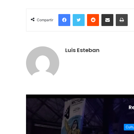
Facebook
Twitter
Reddit
Compartir por correo electrónico
Imprimir
Compartir
Luis Esteban
R
Cult