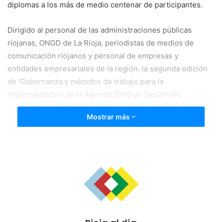
diplomas a los más de medio centenar de participantes.
Dirigido al personal de las administraciones públicas
riojanas, ONGD de La Rioja, periodistas de medios de
comunicación riojanos y personal de empresas y
entidades empresariales de la región, la segunda edición
de ‘Gobernanza y métodos de trabajo para la
implementación de la Agenda 2030 de Desarrollo
Sostenible en La Rioja’ se ha impartido en la Universidad
Mostrar más
de La Rioja y en Ginebra entre el 19 de noviembre y el 11
de diciembre con un importante crecimiento del número
de alumnos, pasando de 25 en la primera convocatoria a
más de 60.
Romero ha subrayado la importancia de colocar la Agenda
2030 “en el centro de las políticas públicas” y ha
manifestado que “integrar los ODS en nuestra acción de
gobierno y trabajar porque nuestros presupuestos estén