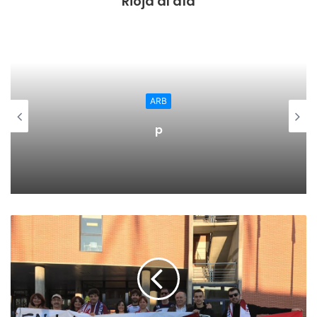
Rioja al día
alineados con la Agenda 2030 es alinearlos con la defensa
de los derechos humanos al más alto nivel”. Según ha
remarcado, “resulta clave crear conciencia sobre la
Agenda 2030 e implantar estrategias, herramientas y
metodologías de trabajo para incorporar los ODS a los
diferentes procesos de planificación, seguimiento y
ARB
ejecución de las políticas públicas, y lo que es más
p
complicado, evaluar su grado de incorporación”.
La Rioja es la primera comunidad autónoma que puso en
marcha un programa de formación de estas características
y también la primera que comenzó a incluir indicadores
sobre los Objetivos de Desarrollo Sostenible en los
presupuestos.
El curso sobre la Agenda 2030 forma parte del convenio
que el Gobierno de La Rioja mantiene con la Cátedra
Unesco de la Universidad de La Rioja para organizar