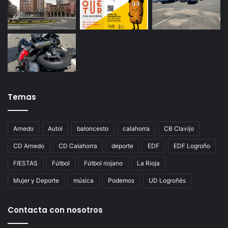
Temas
Arnedo
Autol
baloncesto
calahorra
CB Clavijo
CD Arnedo
CD Calahorra
deporte
EDF
EDF Logroño
FIESTAS
Fútbol
Fútbol riojano
La Rioja
Mujer y Deporte
música
Podemos
UD Logroñés
Contacta con nosotros