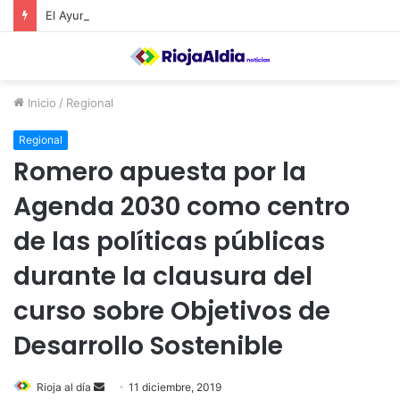
El Ayuntamiento de Calahorra convoca subvenciones para la adquisión de medidores de CO2
Inicio
/
Regional
Regional
Romero apuesta por la
Agenda 2030 como centro
de las políticas públicas
durante la clausura del
curso sobre Objetivos de
Desarrollo Sostenible
Rioja al día
S
11 diciembre, 2019