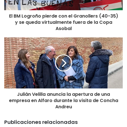
actividades de sensibilización en materia de derechos
humanos.
El BM Logroño pierde con el Granollers (40-35)
y se queda virtualmente fuera de la Copa
La Agenda 2030 para el Desarrollo Sostenible es un plan
Asobal
de acción que nace del compromiso de los Estados
miembro de las Naciones Unidas de velar por la protección
de las personas, el planeta y la prosperidad, y plantea 17
Objetivos de Desarrollo Sostenible con 169 metas a
alcanzar.
Julián Velilla anuncia la apertura de una
empresa en Alfaro durante la visita de Concha
Andreu
Publicaciones relacionadas