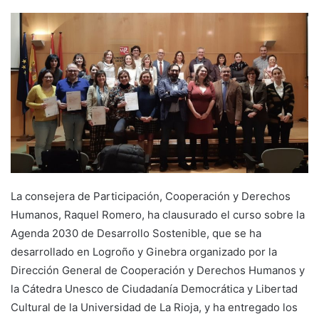
e
n
d
a
n
e
m
a
i
l
La consejera de Participación, Cooperación y Derechos
Humanos, Raquel Romero, ha clausurado el curso sobre la
Agenda 2030 de Desarrollo Sostenible, que se ha
desarrollado en Logroño y Ginebra organizado por la
Dirección General de Cooperación y Derechos Humanos y
la Cátedra Unesco de Ciudadanía Democrática y Libertad
Cultural de la Universidad de La Rioja, y ha entregado los