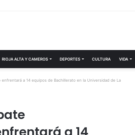
RIOJA ALTA Y CAMEROS
DEPORTES
CULTURA
VIDA
o enfrentará a 14 equipos de Bachillerato en la Universidad de La
ebate
enfrentará a 14