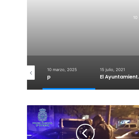
 2025
10 marzo, 2025
15 julio, 2021
15 julio, 
p
El Ayuntamiento de Calahorra convoca subvenciones para la adquisión de medidores de CO2