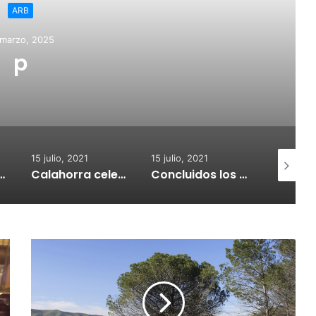
15 julio, 2021
El Ayuntamiento de Calaho
subvenciones para la adq
medidores de CO
2021
15 julio, 2021
15 julio, 2021
Calahorra celebrará el Croquetur II
Concluidos los trabajos de reposición del asfaltado de Calahorra
Un joven riojano da positivo tras causar presuntamente un accidente con un fallecido