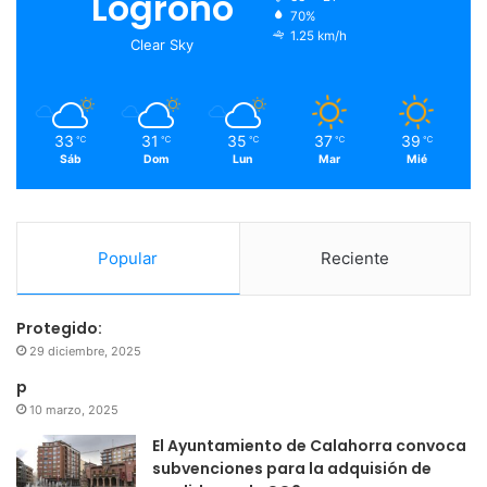
Logroño
70%
o
r
e
r
1.25 km/h
Clear Sky
k
a
m
33
31
35
37
39
℃
℃
℃
℃
℃
Sáb
Dom
Lun
Mar
Mié
Popular
Reciente
Protegido:
29 diciembre, 2025
p
10 marzo, 2025
El Ayuntamiento de Calahorra convoca
subvenciones para la adquisión de