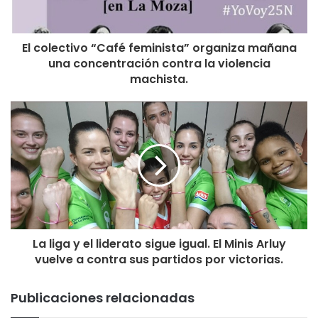
Sociales, Familia, Igualdad y Justicia, Conrado Escobar, ha
clausurado el acto.
El colectivo “Café feminista” organiza mañana
Al mismo, también han asistido el Presidente del Gobierno
una concentración contra la violencia
de La Rioja, José Ignacio Ceniceros, miembros del
machista.
Ejecutivo, autoridades locales, diputados y representantes
de instituciones y colectivos implicados en la lucha contra
la violencia sobre la mujer.
La liga y el liderato sigue igual. El Minis Arluy
vuelve a contra sus partidos por victorias.
Publicaciones relacionadas