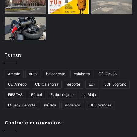
Temas
Arnedo
Autol
baloncesto
calahorra
CB Clavijo
CD Arnedo
CD Calahorra
deporte
EDF
EDF Logroño
FIESTAS
Fútbol
Fútbol riojano
La Rioja
Mujer y Deporte
música
Podemos
UD Logroñés
Contacta con nosotros