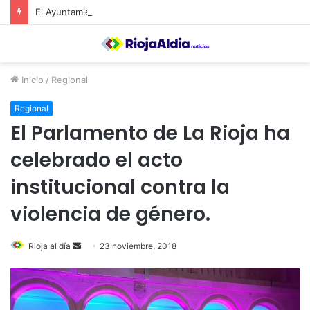
El Ayuntamiento de Calahorra convoca subvenciones para la adquisión de medidores de CO2
Inicio
/
Regional
Regional
El Parlamento de La Rioja ha
celebrado el acto
institucional contra la
violencia de género.
Rioja al día
S
23 noviembre, 2018
e
n
d