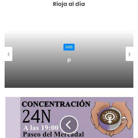
Rioja al día
relación”.
González ha afirmado que “debemos ser capaces de dar
una respuesta eficaz y efectiva ante los casos de
violencia” y ha añadido que “las medidas que se están
llevando a cabo en este sentido contribuyen a optimizar la
ARB
respuesta institucional y a perfeccionar los protocolos de
p
actuación”. Igualmente, ha demandado “poner toda nuestra
atención en las víctimas, mujeres y niños que sufren cada
día violencia en su entorno familiar” para “hacer que se
sientan seguras” y que tengan presente “que no están
solas”.
Tras la intervención de González, alumnos del IES Batalla
de Clavijo han representado varias escenas de la vida
cotidiana para reflejar la realidad de los malos tratos entre
los jóvenes. Posteriormente, el Consejero de Políticas