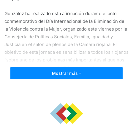
González ha realizado esta afirmación durante el acto
conmemorativo del Día Internacional de la Eliminación de
la Violencia contra la Mujer, organizado este viernes por la
Consejería de Políticas Sociales, Familia, Igualdad y
Justicia en el salón de plenos de la Cámara riojana. El
objetivo de esta jornada es sensibilizar a todos los riojanos
“sobre uno de los problemas más importantes al que nos
enfrentamos como sociedad”, ha asegurado la responsable
Mostrar más
del Legislativo.
La Presidenta de la Cámara regional ha opinado que “cada
mujer agredida, cada mujer asesinada, es un fracaso
colectivo” que hay que prevenir educando “a los más
jóvenes, para que interioricen la igualdad como un valor
primordial”. En este sentido, ha señalado la necesidad de
concienciarles de que “el respeto es la base de cualquier