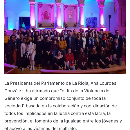
a
n
e
m
a
i
l
La Presidenta del Parlamento de La Rioja, Ana Lourdes
González, ha afirmado que “el fin de la Violencia de
Género exige un compromiso conjunto de toda la
sociedad” basado en la colaboración y coordinación de
todos los implicados en la lucha contra esta lacra, la
prevención, el fomento de la igualdad entre los jóvenes y
el apoyo a las víctimas del maltrato.