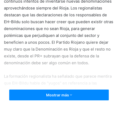
continuos intentos de inventarse nuevas denominaciones
a
n
aprovechándose siempre del Rioja. Los regionalistas
e
destacan que las declaraciones de los responsables de
m
EH-Bildu solo buscan hacer creer que pueden existir otras
a
denominaciones que no sean Rioja, para generar
i
polémicas que perjudiquen al conjunto del sector y
l
beneficien a unos pocos. El Partido Riojano quiere dejar
muy claro que la Denominación es Rioja y que el resto no
existe, desde el PR+ subrayan que la defensa de la
denominación debe ser algo común en todos.
La formación regionalista ha señalado que parece mentira
que EH-Bildu hable de “yugos” en referencia a las
declaraciones del cabeza de lista por Álava al Congreso,
Mostrar más
Ruiz de Pinedo, donde afirmaba que “Rioja Alavesa no
tiene futuro bajo el yugo de Logroño”. Manifestaciones que
para los regionalistas son totalmente desafortunadas y
fuera de lugar. El Partido Riojano ha resaltado que nuestra