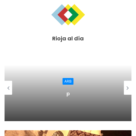
Comunidad Autónoma está siendo continuamente
marginada en infraestructuras e inversiones claves que
acaban en el País Vasco, como ha sucedido con la
transferencia de la AP-68 o las enormes inversiones
Rioja al día
millonarias en el corredor ferroviario que conecta las tres
capitales vascas.
El Candidato al Parlamento de La Rioja, Julio Revuelta, ha
afirmado que “debemos defender la Denominación de
Origen Rioja, frente a los que cambian de opinión en
ARB
función de sus intereses electorales”. Julio Revuelta ha
p
pedido “al PP, PSOE y Cs que se sitúen en la defensa de
nuestra Denominación de Origen, sus silencios preocupan
bastante, quizá están más pensando en Madrid que en La
Rioja”. El candidato regionalista ha destacado que “no se
puede jugar con un modelo económico, social e histórico
por los caprichos y ensoñaciones de algunos”.