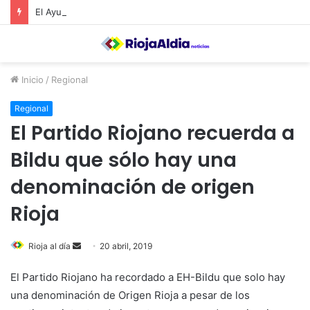
El Ayuntamiento de Calahorra convoca subvenciones para la adquisión de medidores de CO2
Inicio
/
Regional
Regional
El Partido Riojano recuerda a
Bildu que sólo hay una
denominación de origen
Rioja
Rioja al día
S
20 abril, 2019
e
El Partido Riojano ha recordado a EH-Bildu que solo hay
n
una denominación de Origen Rioja a pesar de los
d