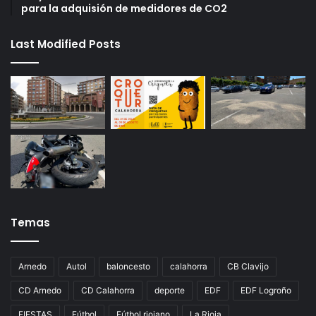
para la adquisión de medidores de CO2
Last Modified Posts
Temas
Arnedo
Autol
baloncesto
calahorra
CB Clavijo
CD Arnedo
CD Calahorra
deporte
EDF
EDF Logroño
FIESTAS
Fútbol
Fútbol riojano
La Rioja