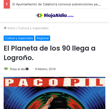
El Ayuntamiento de Calahorra convoca subvenciones para la adquisión de medidores de CO2
Inicio
/
Cultura y especiales
Cultura y especiales
Regional
El Planeta de los 90 llega a
Logroño.
Rioja al día
S
9 febrero, 2019
e
n
d
a
n
e