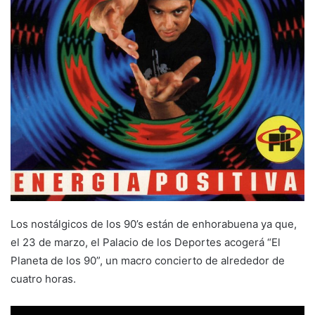
m
a
i
l
Los nostálgicos de los 90’s están de enhorabuena ya que,
el 23 de marzo, el Palacio de los Deportes acogerá “El
Planeta de los 90”, un macro concierto de alrededor de
cuatro horas.