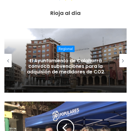
Rioja al día
Regional
uno de los creadores del EURODANCE con éxitos
mundiales como ‘Rhythm is a dancer’ ó ‘The power’;
El Ayuntamiento de Calahorra
convoca subvenciones para la
ALEXIA (uh la la la),
adquisión de medidores de CO2