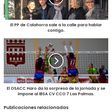
MARVIN & PRECIOSO,SENSITY WORLD ( Get it Up) ,
MARIAN DACAL
El PP de Calahorra sale a la calle para hablar
( flying free) o los españoles REBECA ( Duro de pelar), KU
contigo.
MINERVA (Llorando por ti) y por supuesto el maestro de
ceremonias PACO PIL con su nueva version de ‘Viva la
Fiesta’ y ‘Johnny Techno Ska’ dirigiendo el espectáculo
El OSACC Haro da la sorpresa de la jornada y se
impone al IBSA CV CCO 7 Las Palmas.
Publicaciones relacionadas