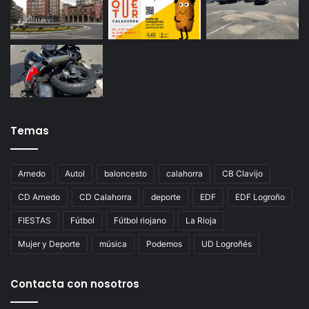
Temas
Arnedo
Autol
baloncesto
calahorra
CB Clavijo
CD Arnedo
CD Calahorra
deporte
EDF
EDF Logroño
FIESTAS
Fútbol
Fútbol riojano
La Rioja
Mujer y Deporte
música
Podemos
UD Logroñés
Contacta con nosotros