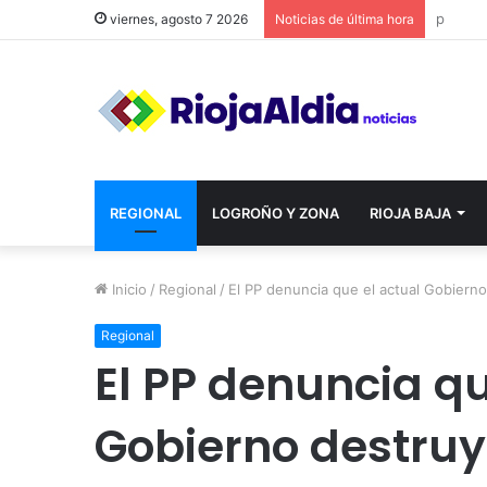
viernes, agosto 7 2026
Noticias de última hora
REGIONAL
LOGROÑO Y ZONA
RIOJA BAJA
Inicio
/
Regional
/
El PP denuncia que el actual Gobierno
Regional
El PP denuncia qu
Gobierno destruy