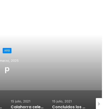
ead Next
ARB
 marzo, 2025
p
15 julio, 2021
15 julio, 2021
15 julio, 2
nvoca subvenciones para la adquisión de medidores de CO2
Calahorra celebrará el Croquetur II
Concluidos los trabajos de reposición del asfaltado de Calahorra