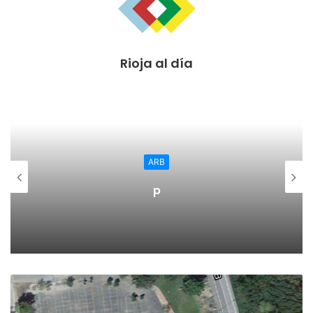
“La única mediación que cabe en este asunto es la de las
urnas, por eso es más urgente que nunca la convocatoria
Rioja al día
de Elecciones, para que los riojanos y los españoles
podamos votar y decir alto y claro que quien es capaz de
firmar un documento como el que Torra presentó, no
puede seguir siendo Presidente de España ni un minuto
más”, ha asegurado.
ARB
p