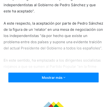
independentistas al Gobierno de Pedro Sánchez y que
este ha aceptado”.
A este respecto, la aceptación por parte de Pedro Sánchez
de la figura de un ‘relator’ en una mesa de negociación con
los independentistas “da por hecho que existe un
problema entre dos países y supone una evidente traición
del actual Presidente del Gobierno a todos los españoles”.
En este sentido, ha emplazado a los dirigentes socialistas
riojanos a que se sumen al Partido Popular “en la firme
defensa de la Constitución y del resto del ordenamiento
Mostrar más
vigente. No caben ‘mediaciones’ sobre cuestiones
fundamentales como la soberanía nacional, la unidad de
España o la libertad. Los españoles y los riojanos no nos
merecemos un Gobierno que se rinde ante el
independentismo”.