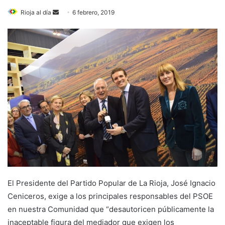
Rioja al día
S
6 febrero, 2019
e
n
d
a
n
e
m
a
i
l
El Presidente del Partido Popular de La Rioja, José Ignacio
Ceniceros, exige a los principales responsables del PSOE
en nuestra Comunidad que “desautoricen públicamente la
inaceptable figura del mediador que exigen los