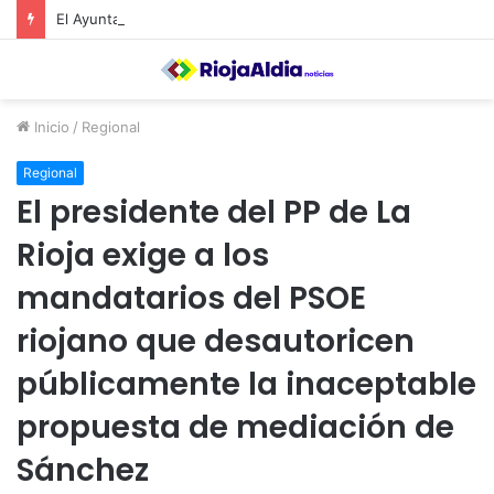
El Ayuntamiento de Calahorra convoca subvenciones para la adquisión de medidores de CO2
Inicio
/
Regional
Regional
El presidente del PP de La
Rioja exige a los
mandatarios del PSOE
riojano que desautoricen
públicamente la inaceptable
propuesta de mediación de
Sánchez