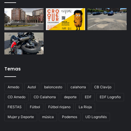
Temas
Arnedo
Autol
baloncesto
calahorra
CB Clavijo
CD Arnedo
CD Calahorra
deporte
EDF
EDF Logroño
FIESTAS
Fútbol
Fútbol riojano
La Rioja
Mujer y Deporte
música
Podemos
UD Logroñés