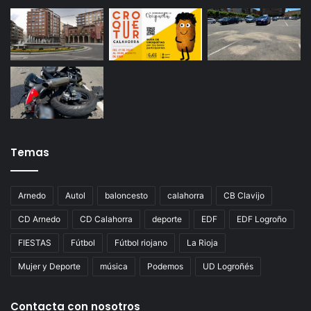
Temas
Arnedo
Autol
baloncesto
calahorra
CB Clavijo
CD Arnedo
CD Calahorra
deporte
EDF
EDF Logroño
FIESTAS
Fútbol
Fútbol riojano
La Rioja
Mujer y Deporte
música
Podemos
UD Logroñés
Contacta con nosotros