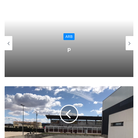
marca el CA Vianés que venció al CD Alberite.
Al que parece que también se le está haciendo larga esta
liga es el Yagüe que empató en San Lorenzo ante la SD
Oyonesa. Ambos equipos, con estos resultados,
ARB
permanecen en mitad de la tabla.
p