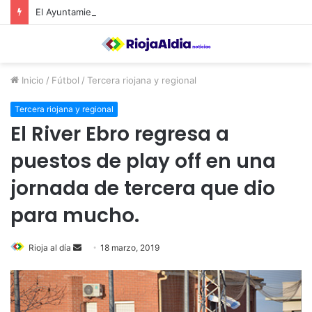
El Ayuntamiento de Calahorra convoca subvenciones para la adquisión de medidores de CO2
Inicio
/
Fútbol
/
Tercera riojana y regional
Tercera riojana y regional
El River Ebro regresa a
puestos de play off en una
jornada de tercera que dio
para mucho.
Rioja al día
S
18 marzo, 2019
e
n
d