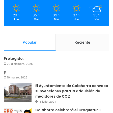
k
a
m
29
35
39
37
35
℃
℃
℃
℃
℃
Lun
Mar
Mié
Jue
Vie
Popular
Reciente
Protegido:
29 diciembre, 2025
p
10 marzo, 2025
El Ayuntamiento de Calahorra convoca
subvenciones para la adquisión de
medidores de CO2
15 julio, 2021
Calahorra celebrará el Croquetur II