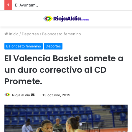
El Ayuntamiento de Calahorra convoca subvenciones para la adquisión de medidores de CO2
Inicio
/
Deportes
/
Baloncesto femenino
Baloncesto femenino
Deportes
El Valencia Basket somete a
un duro correctivo al CD
Promete.
Rioja al día
S
13 octubre, 2019
e
n
d
a
n