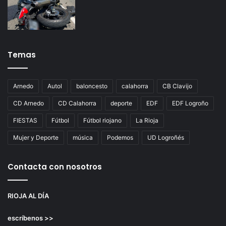
Temas
Arnedo
Autol
baloncesto
calahorra
CB Clavijo
CD Arnedo
CD Calahorra
deporte
EDF
EDF Logroño
FIESTAS
Fútbol
Fútbol riojano
La Rioja
Mujer y Deporte
música
Podemos
UD Logroñés
Contacta con nosotros
RIOJA AL DÍA
escríbenos >>