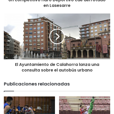
para las locales y 18 para las visitantes; un acierto 41% (14
en Lasesarre
de 34) frente al 12% (4/31) en tiro que, en el caso de la
línea de 3, se iba al 40% (4 de 10) frente al 0% con siete
intentos de las locales.
Salieron las riojanas tras el descanso con mayor
intensidad defensiva; pero también acumulando muchas
faltas (en menos de dos minutos, habían sumado 4). Para
colmo, a 7:39 para la finalización del Q3, se tenia que
retirar lesionada Ani Calvo.
El Ayuntamiento de Calahorra lanza una
consulta sobre el autobús urbano
La lesión enfrió el partido y la anotación durante unos
instantes. Sin embargo, al final el cuarto se resolvió con un
Publicaciones relacionadas
60-20 en el que Gidden acumulaba la mitad de los puntos
de las suyas.
El Q4 sirvió, sobretodo, para que las locales realizaran