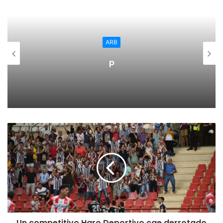
hasta el 16-7 con un parcial de 9-0.
El CD Promete se desconectó cuando quedaba 1:36 del Q1
ARB
y no regresó hasta que el reloj marcó 3:36 para alcanzar el
descanso. En ese periodo, el Valencia Basket siguió
p
aumentando su parcial que se fue hasta 23-0 a 6:21 para la
conclusión del segundo cuarto poniendo el marcador en
30-7. Por suerte, llegaron las imprecisiones de las locales
que evitaron que las diferencias fueran aún más
escandaloso.
Y fue Gidden en el 3:36, quién si no, la que anotó secando
el duro parcial que alcanzó el 27-0 y llevó el encuentro a
34-9. El partido se relajó y, con él, la sangría de las
valencianas que se fueron a vestuarios con 38-12.
Al descanso las estadísticas lo decían todo: 30 rebotes
Un competitivo Haro Deportivo cae derrotado