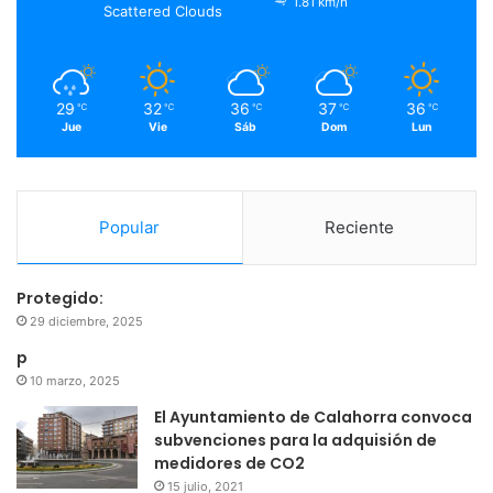
o
r
e
r
1.81 km/h
Scattered Clouds
k
a
m
29
32
36
37
36
℃
℃
℃
℃
℃
Jue
Vie
Sáb
Dom
Lun
Popular
Reciente
Protegido:
29 diciembre, 2025
p
10 marzo, 2025
El Ayuntamiento de Calahorra convoca
subvenciones para la adquisión de
medidores de CO2
15 julio, 2021