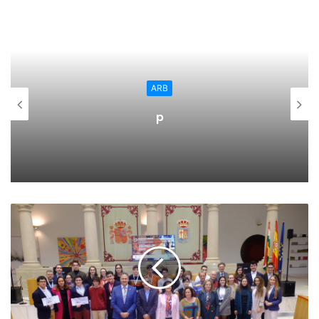
consecutivas, terminaron por llevarse el envite por 25-27.
Se llegaba al tercer set y las locales, a pesar del varapalo
sufrido en el final sel segundo, no se amedrentaron y
pronto se pusieron con una ventaja de 4-0 en el marcador.
ARB
Reaccionaron las visitantes y devolvieron el empate al
marcador en el 7.
p
La igualdad era total y las acometidas riojanas eran
rápidamente frenadas por las canarias. Sin embargo las
locales ya no volvieron a ponerse por delante en el
electrónico y lo más cerca que estuvieron de hacerlo fue
con un 20-21.
Despegaron entonces la riojanas y comenzaron a abrir
hueco en el marcador. Nada pudo hacer ya el IBSA CV CCO
7 Palmas por placarlas y, finalmente, se anotaron por 21-25
el definitivo tercer set.