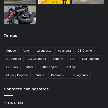
Temas
Arnedo
Autol
baloncesto
calahorra
CB Clavijo
CD Arnedo
CD Calahorra
deporte
EDF
EDF Logroño
FIESTAS
Fútbol
Fútbol riojano
La Rioja
Mujer y Deporte
música
Podemos
UD Logroñés
Contacta con nosotros
RIOJA AL DÍA