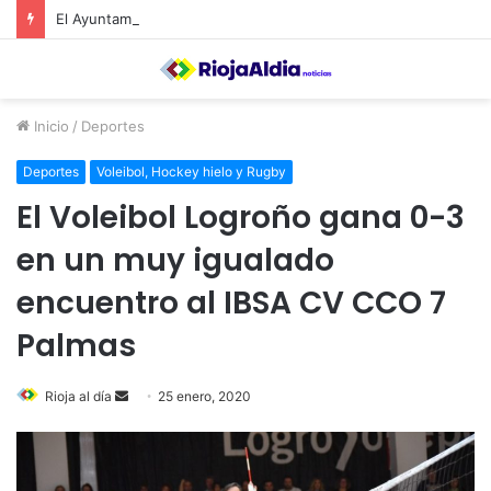
El Ayuntamiento de Calahorra convoca subvenciones para la adquisión de medidores de CO2
Inicio
/
Deportes
Deportes
Voleibol, Hockey hielo y Rugby
El Voleibol Logroño gana 0-3
en un muy igualado
encuentro al IBSA CV CCO 7
Palmas
Rioja al día
S
25 enero, 2020
e
n
d