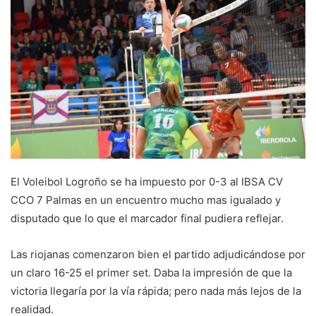
a
n
e
m
a
i
l
El Voleibol Logroño se ha impuesto por 0-3 al IBSA CV
CCO 7 Palmas en un encuentro mucho mas igualado y
disputado que lo que el marcador final pudiera reflejar.
Las riojanas comenzaron bien el partido adjudicándose por
un claro 16-25 el primer set. Daba la impresión de que la
victoria llegaría por la vía rápida; pero nada más lejos de la
realidad.