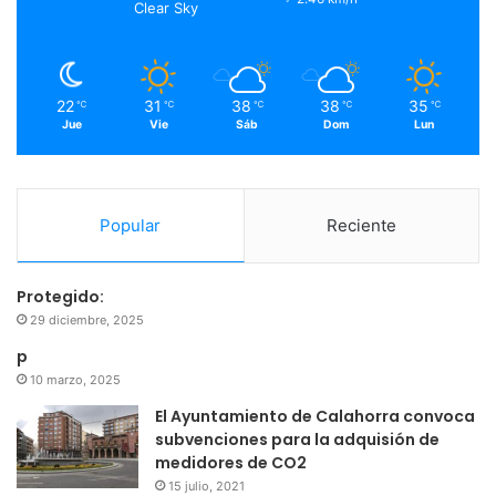
Clear Sky
k
a
m
22
31
38
38
35
℃
℃
℃
℃
℃
Jue
Vie
Sáb
Dom
Lun
Popular
Reciente
Protegido:
29 diciembre, 2025
p
10 marzo, 2025
El Ayuntamiento de Calahorra convoca
subvenciones para la adquisión de
medidores de CO2
15 julio, 2021