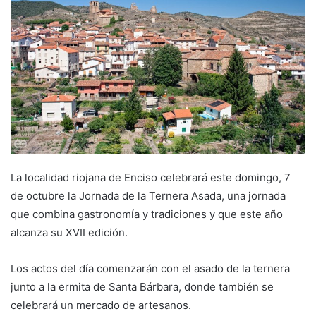
a
n
e
m
a
i
l
La localidad riojana de Enciso celebrará este domingo, 7
de octubre la Jornada de la Ternera Asada, una jornada
que combina gastronomía y tradiciones y que este año
alcanza su XVII edición.
Los actos del día comenzarán con el asado de la ternera
junto a la ermita de Santa Bárbara, donde también se
celebrará un mercado de artesanos.