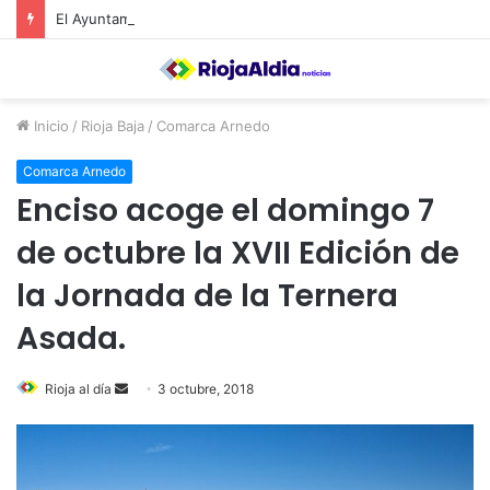
El Ayuntamiento de Calahorra convoca subvenciones para la adquisión de medidores de CO2
Inicio
/
Rioja Baja
/
Comarca Arnedo
Comarca Arnedo
Enciso acoge el domingo 7
de octubre la XVII Edición de
la Jornada de la Ternera
Asada.
Rioja al día
S
3 octubre, 2018
e
n
d