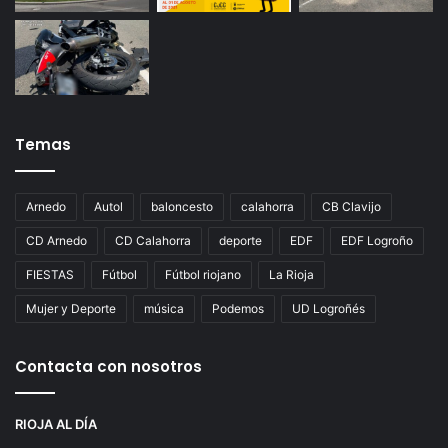
Temas
Arnedo
Autol
baloncesto
calahorra
CB Clavijo
CD Arnedo
CD Calahorra
deporte
EDF
EDF Logroño
FIESTAS
Fútbol
Fútbol riojano
La Rioja
Mujer y Deporte
música
Podemos
UD Logroñés
Contacta con nosotros
RIOJA AL DÍA