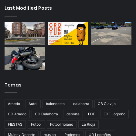
Last Modified Posts
Temas
Arnedo
Autol
baloncesto
calahorra
CB Clavijo
CD Arnedo
CD Calahorra
deporte
EDF
EDF Logroño
FIESTAS
Fútbol
Fútbol riojano
La Rioja
Mujer y Deporte
música
Podemos
UD Logroñés