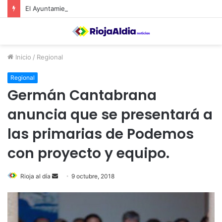
El Ayuntamiento de Calahorra convoca subvenciones para la adquisión de medidores de CO2
Inicio
/
Regional
Regional
Germán Cantabrana
anuncia que se presentará a
las primarias de Podemos
con proyecto y equipo.
Rioja al día
S
9 octubre, 2018
e
n
d