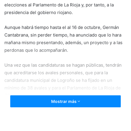
elecciones al Parlamento de La Rioja y, por tanto, a la
presidencia del gobierno riojano.
Aunque habrá tiempo hasta el al 16 de octubre, Germán
Cantabrana, sin perder tiempo, ha anunciado que lo hara
mañana mismo presentando, además, un proyecto y a las
perdonas que lo acompañarán.
Una vez que las candidaturas se hagan públicas, tendrán
que acreditarse los avales personales, que para la
candidatura municipal de Logroño se ha fijado en un
mínimo de 38 avales y para el Parlamento de La Rioja de
78.
Mostrar más
Tras ello, entre el 31 de octubre y el 5 de noviembre habrá
que confirmar los avales y asegurar que los candidatos
cumplen el código ético del partido.