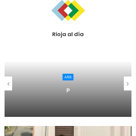
El 10 de noviembre se cerrará el censo electoral y del 20 al
25 de ese mes se celebrarán las votaciones a través de
internet, con las consiguientes verificaciones antifraude y
Rioja al día
el recuento de los resultados el 26 de noviembre. El día 27
se proclamarán los resultados
En el resto de municipios riojanos en los que Podemos
concurra, se prevé que se celebraran elecciones primarias
en el mes de enero y estas serán presenciales.
ARB
p