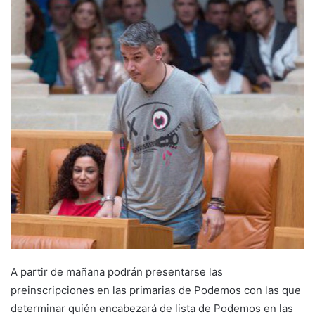
a
n
e
m
a
i
l
A partir de mañana podrán presentarse las
preinscripciones en las primarias de Podemos con las que
determinar quién encabezará de lista de Podemos en las